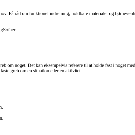
behov. Få råd om funktionel indretning, holdbare materialer og børnevenli
ag
Sofaer
 greb om noget. Det kan eksempelvis referere til at holde fast i noget med
aste greb om en situation eller en aktivitet.
n.
n.