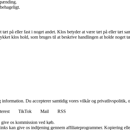
spænding.
 behageligt.
tæt på eller fast i noget andet. Klos betyder at være tæt på eller tæt s
rykket klos hold, som bruges til at beskrive handlingen at holde noget tæ
 information. Du accepterer samtidig vores vilkår og privatlivspolitik, 
terest
TikTok
Mail
RSS
n give os kommission ved køb.
 links kan give os indtjening gennem affiliateprogrammer. Kopiering elle