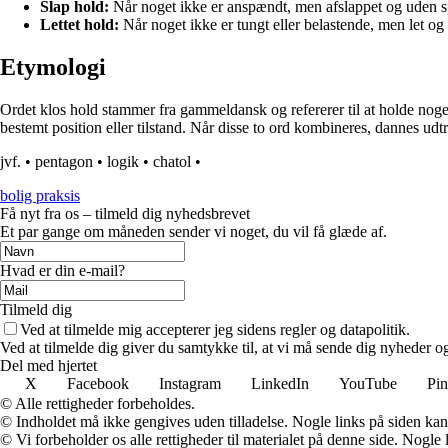
Slap hold:
Når noget ikke er anspændt, men afslappet og uden 
Lettet hold:
Når noget ikke er tungt eller belastende, men let og
Etymologi
Ordet klos hold stammer fra gammeldansk og refererer til at holde noget 
bestemt position eller tilstand. Når disse to ord kombineres, dannes udt
jvf.
•
pentagon
•
logik
•
chatol
•
bolig praksis
Få nyt fra os – tilmeld dig nyhedsbrevet
Et par gange om måneden sender vi noget, du vil få glæde af.
Hvad er din e-mail?
Tilmeld dig
Ved at tilmelde mig accepterer jeg sidens regler og datapolitik.
Ved at tilmelde dig giver du samtykke til, at vi må sende dig nyheder og
Del med hjertet
X
Facebook
Instagram
LinkedIn
YouTube
Pin
© Alle rettigheder forbeholdes.
© Indholdet må ikke gengives uden tilladelse. Nogle links på siden ka
© Vi forbeholder os alle rettigheder til materialet på denne side. Nogle