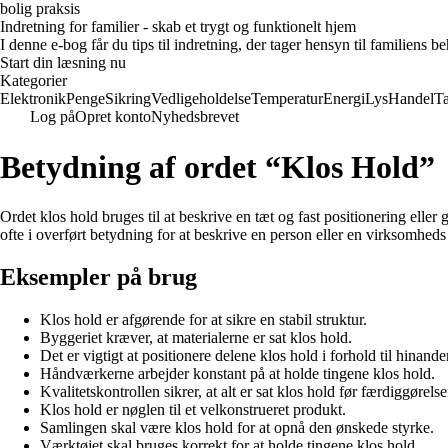
bolig praksis
Indretning for familier - skab et trygt og funktionelt hjem
I denne e-bog får du tips til indretning, der tager hensyn til familiens 
Start din læsning nu
Kategorier
Elektronik
Penge
Sikring
Vedligeholdelse
Temperatur
Energi
Lys
Handel
T
Log på
Opret konto
Nyhedsbrevet
Betydning af ordet “Klos Hold”
Ordet klos hold bruges til at beskrive en tæt og fast positionering eller
ofte i overført betydning for at beskrive en person eller en virksomheds f
Eksempler på brug
Klos hold er afgørende for at sikre en stabil struktur.
Byggeriet kræver, at materialerne er sat klos hold.
Det er vigtigt at positionere delene klos hold i forhold til hinande
Håndværkerne arbejder konstant på at holde tingene klos hold.
Kvalitetskontrollen sikrer, at alt er sat klos hold før færdiggørelse
Klos hold er nøglen til et velkonstrueret produkt.
Samlingen skal være klos hold for at opnå den ønskede styrke.
Værktøjet skal bruges korrekt for at holde tingene klos hold.