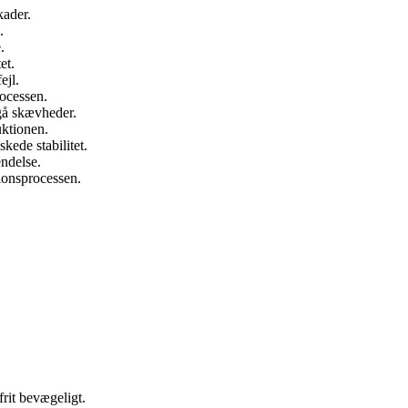
kader.
.
.
et.
ejl.
rocessen.
dgå skævheder.
uktionen.
kede stabilitet.
endelse.
ionsprocessen.
frit bevægeligt.