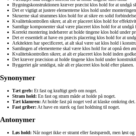
Bygningskonstruktionen kræver præcist klos hold for at undgå s
Det er vigtigt at justere elementerne klos hold under monteringen
Skruerne skal strammes klos hold for at sikre en solid forbindelse
Kvalitetskontrollen sikrer, at alt er placeret klos hold for effektivit
Samtlige komponenter skal være placeret klos hold for at undgå f
Korrekt montering indebærer at holde tingene klos hold under p
Det er essentielt at have en præcis placering klos hold for at un
Arkitekten har specificeret, at alt skal være sat klos hold i konstr
Samlingen af elementerne skal være klos hold for at opnå den øns
Kvalitetskontrollen sikrer, at alt er placeret klos hold inden godk
Det kræver præcision at holde tingene klos hold under konstrukt
Byggeriet går smidigst, når alt er placeret klos hold efter planen.
Synonymer
Tæt greb:
Et fast og kraftigt greb om noget.
Stram hold:
En fast og stram måde at holde på noget.
Tæt klamren:
At holde fast på noget ved at klaske omkring det.
Fast griber:
At have en stærk og fast holdning til noget.
Antonymer
Løs hold:
Når noget ikke er stramt eller fastspændt, men løst og 