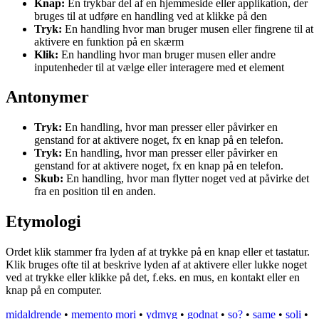
Knap:
En trykbar del af en hjemmeside eller applikation, der
bruges til at udføre en handling ved at klikke på den
Tryk:
En handling hvor man bruger musen eller fingrene til at
aktivere en funktion på en skærm
Klik:
En handling hvor man bruger musen eller andre
inputenheder til at vælge eller interagere med et element
Antonymer
Tryk:
En handling, hvor man presser eller påvirker en
genstand for at aktivere noget, fx en knap på en telefon.
Tryk:
En handling, hvor man presser eller påvirker en
genstand for at aktivere noget, fx en knap på en telefon.
Skub:
En handling, hvor man flytter noget ved at påvirke det
fra en position til en anden.
Etymologi
Ordet klik stammer fra lyden af at trykke på en knap eller et tastatur.
Klik bruges ofte til at beskrive lyden af at aktivere eller lukke noget
ved at trykke eller klikke på det, f.eks. en mus, en kontakt eller en
knap på en computer.
midaldrende
•
memento mori
•
ydmyg
•
godnat
•
so?
•
same
•
soli
•