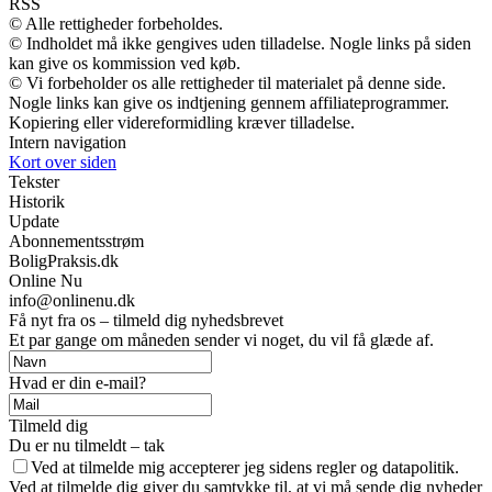
RSS
© Alle rettigheder forbeholdes.
© Indholdet må ikke gengives uden tilladelse. Nogle links på siden
kan give os kommission ved køb.
© Vi forbeholder os alle rettigheder til materialet på denne side.
Nogle links kan give os indtjening gennem affiliateprogrammer.
Kopiering eller videreformidling kræver tilladelse.
Intern navigation
Kort over siden
Tekster
Historik
Update
Abonnementsstrøm
BoligPraksis.dk
Online Nu
info@onlinenu.dk
Få nyt fra os – tilmeld dig nyhedsbrevet
Et par gange om måneden sender vi noget, du vil få glæde af.
Hvad er din e-mail?
Tilmeld dig
Du er nu tilmeldt – tak
Ved at tilmelde mig accepterer jeg sidens regler og datapolitik.
Ved at tilmelde dig giver du samtykke til, at vi må sende dig nyheder