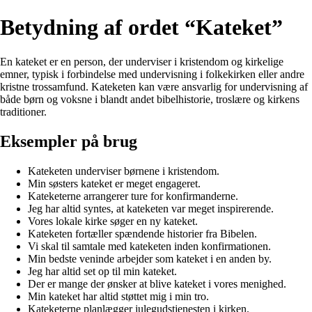
Betydning af ordet “Kateket”
En kateket er en person, der underviser i kristendom og kirkelige
emner, typisk i forbindelse med undervisning i folkekirken eller andre
kristne trossamfund. Kateketen kan være ansvarlig for undervisning af
både børn og voksne i blandt andet bibelhistorie, troslære og kirkens
traditioner.
Eksempler på brug
Kateketen underviser børnene i kristendom.
Min søsters kateket er meget engageret.
Kateketerne arrangerer ture for konfirmanderne.
Jeg har altid syntes, at kateketen var meget inspirerende.
Vores lokale kirke søger en ny kateket.
Kateketen fortæller spændende historier fra Bibelen.
Vi skal til samtale med kateketen inden konfirmationen.
Min bedste veninde arbejder som kateket i en anden by.
Jeg har altid set op til min kateket.
Der er mange der ønsker at blive kateket i vores menighed.
Min kateket har altid støttet mig i min tro.
Kateketerne planlægger julegudstjenesten i kirken.