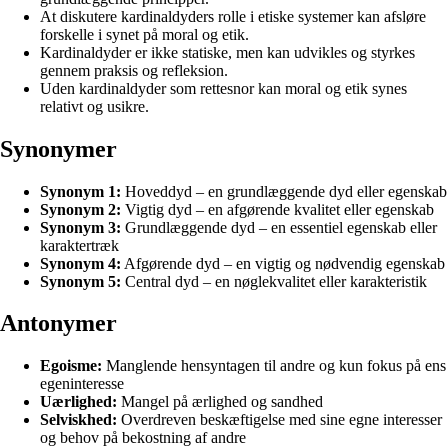
At diskutere kardinaldyders rolle i etiske systemer kan afsløre
forskelle i synet på moral og etik.
Kardinaldyder er ikke statiske, men kan udvikles og styrkes
gennem praksis og refleksion.
Uden kardinaldyder som rettesnor kan moral og etik synes
relativt og usikre.
Synonymer
Synonym 1:
Hoveddyd – en grundlæggende dyd eller egenskab
Synonym 2:
Vigtig dyd – en afgørende kvalitet eller egenskab
Synonym 3:
Grundlæggende dyd – en essentiel egenskab eller
karaktertræk
Synonym 4:
Afgørende dyd – en vigtig og nødvendig egenskab
Synonym 5:
Central dyd – en nøglekvalitet eller karakteristik
Antonymer
Egoisme:
Manglende hensyntagen til andre og kun fokus på ens
egeninteresse
Uærlighed:
Mangel på ærlighed og sandhed
Selviskhed:
Overdreven beskæftigelse med sine egne interesser
og behov på bekostning af andre