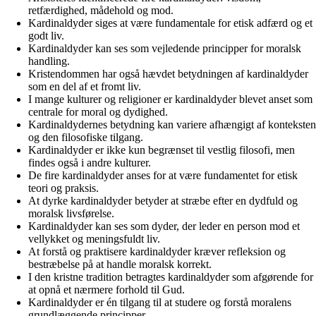
retfærdighed, mådehold og mod.
Kardinaldyder siges at være fundamentale for etisk adfærd og et
godt liv.
Kardinaldyder kan ses som vejledende principper for moralsk
handling.
Kristendommen har også hævdet betydningen af kardinaldyder
som en del af et fromt liv.
I mange kulturer og religioner er kardinaldyder blevet anset som
centrale for moral og dydighed.
Kardinaldydernes betydning kan variere afhængigt af konteksten
og den filosofiske tilgang.
Kardinaldyder er ikke kun begrænset til vestlig filosofi, men
findes også i andre kulturer.
De fire kardinaldyder anses for at være fundamentet for etisk
teori og praksis.
At dyrke kardinaldyder betyder at stræbe efter en dydfuld og
moralsk livsførelse.
Kardinaldyder kan ses som dyder, der leder en person mod et
vellykket og meningsfuldt liv.
At forstå og praktisere kardinaldyder kræver refleksion og
bestræbelse på at handle moralsk korrekt.
I den kristne tradition betragtes kardinaldyder som afgørende for
at opnå et nærmere forhold til Gud.
Kardinaldyder er én tilgang til at studere og forstå moralens
grundlæggende principper.