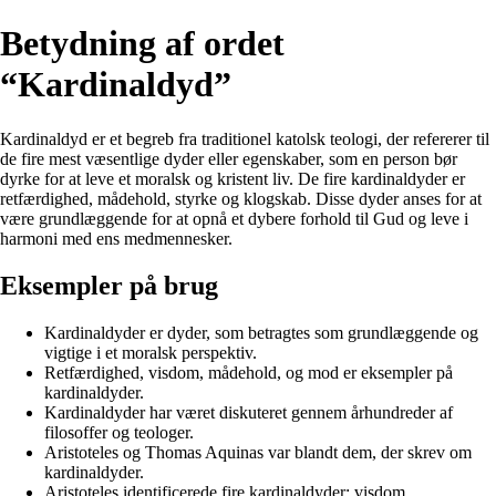
Betydning af ordet
“Kardinaldyd”
Kardinaldyd er et begreb fra traditionel katolsk teologi, der refererer til
de fire mest væsentlige dyder eller egenskaber, som en person bør
dyrke for at leve et moralsk og kristent liv. De fire kardinaldyder er
retfærdighed, mådehold, styrke og klogskab. Disse dyder anses for at
være grundlæggende for at opnå et dybere forhold til Gud og leve i
harmoni med ens medmennesker.
Eksempler på brug
Kardinaldyder er dyder, som betragtes som grundlæggende og
vigtige i et moralsk perspektiv.
Retfærdighed, visdom, mådehold, og mod er eksempler på
kardinaldyder.
Kardinaldyder har været diskuteret gennem århundreder af
filosoffer og teologer.
Aristoteles og Thomas Aquinas var blandt dem, der skrev om
kardinaldyder.
Aristoteles identificerede fire kardinaldyder: visdom,