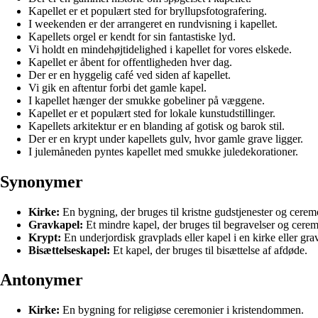
Kapellet er et populært sted for bryllupsfotografering.
I weekenden er der arrangeret en rundvisning i kapellet.
Kapellets orgel er kendt for sin fantastiske lyd.
Vi holdt en mindehøjtidelighed i kapellet for vores elskede.
Kapellet er åbent for offentligheden hver dag.
Der er en hyggelig café ved siden af kapellet.
Vi gik en aftentur forbi det gamle kapel.
I kapellet hænger der smukke gobeliner på væggene.
Kapellet er et populært sted for lokale kunstudstillinger.
Kapellets arkitektur er en blanding af gotisk og barok stil.
Der er en krypt under kapellets gulv, hvor gamle grave ligger.
I julemåneden pyntes kapellet med smukke juledekorationer.
Synonymer
Kirke:
En bygning, der bruges til kristne gudstjenester og cerem
Gravkapel:
Et mindre kapel, der bruges til begravelser og cerem
Krypt:
En underjordisk gravplads eller kapel i en kirke eller gra
Bisættelseskapel:
Et kapel, der bruges til bisættelse af afdøde.
Antonymer
Kirke:
En bygning for religiøse ceremonier i kristendommen.