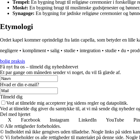
Tempel:
En bygning brugt til religiøse ceremonier i forskellige re
Moské:
En bygning brugt til muslimske gudstjenester og bønner
Synagoge:
En bygning for jødiske religiøse ceremonier og bønne
Etymologi
Ordet kapel kommer oprindeligt fra latin capella, som betyder en lille kap
negligere
•
kompliment
•
salig
•
studie
•
integration
•
studie
•
du
•
prod
bolig praksis
Få nyt fra os – tilmeld dig nyhedsbrevet
Et par gange om måneden sender vi noget, du vil få glæde af.
Hvad er din e-mail?
Tilmeld dig
Ved at tilmelde mig accepterer jeg sidens regler og datapolitik.
Ved at tilmelde dig giver du samtykke til, at vi må sende dig nyheder og
Del med hjertet
X
Facebook
Instagram
LinkedIn
YouTube
Pin
© Alle rettigheder forbeholdes.
© Indholdet må ikke gengives uden tilladelse. Nogle links på siden ka
© Vi forbeholder os alle rettigheder til materialet på denne side. Nogle