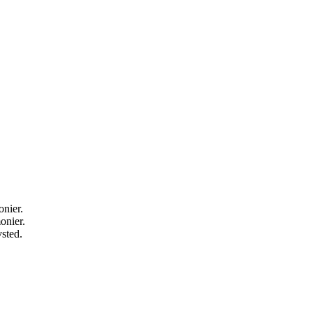
onier.
onier.
vsted.