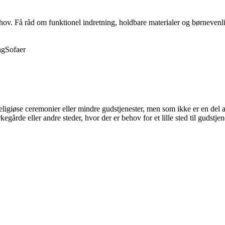
behov. Få råd om funktionel indretning, holdbare materialer og børnevenli
ag
Sofaer
eligiøse ceremonier eller mindre gudstjenester, men som ikke er en del af
egårde eller andre steder, hvor der er behov for et lille sted til gudstjen