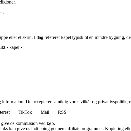
ligioner.
.
r.
pe eller et skrin. I dag refererer kapel typisk til en mindre bygning, der
ukt
•
kapel
•
 information. Du accepterer samtidig vores vilkår og privatlivspolitik, 
terest
TikTok
Mail
RSS
n give os kommission ved køb.
 links kan give os indtjening gennem affiliateprogrammer. Kopiering elle