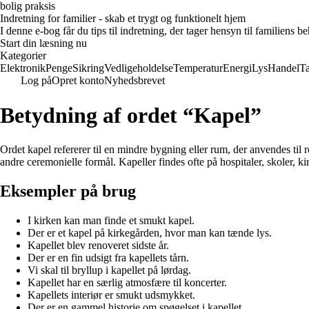
bolig praksis
Indretning for familier - skab et trygt og funktionelt hjem
I denne e-bog får du tips til indretning, der tager hensyn til familiens 
Start din læsning nu
Kategorier
Elektronik
Penge
Sikring
Vedligeholdelse
Temperatur
Energi
Lys
Handel
T
Log på
Opret konto
Nyhedsbrevet
Betydning af ordet “Kapel”
Ordet kapel refererer til en mindre bygning eller rum, der anvendes til r
andre ceremonielle formål. Kapeller findes ofte på hospitaler, skoler, kirk
Eksempler på brug
I kirken kan man finde et smukt kapel.
Der er et kapel på kirkegården, hvor man kan tænde lys.
Kapellet blev renoveret sidste år.
Der er en fin udsigt fra kapellets tårn.
Vi skal til bryllup i kapellet på lørdag.
Kapellet har en særlig atmosfære til koncerter.
Kapellets interiør er smukt udsmykket.
Der er en gammel historie om spøgelset i kapellet.