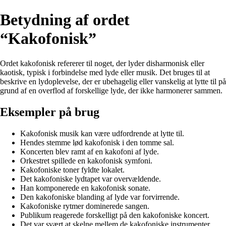
Betydning af ordet
“Kakofonisk”
Ordet kakofonisk refererer til noget, der lyder disharmonisk eller
kaotisk, typisk i forbindelse med lyde eller musik. Det bruges til at
beskrive en lydoplevelse, der er ubehagelig eller vanskelig at lytte til på
grund af en overflod af forskellige lyde, der ikke harmonerer sammen.
Eksempler på brug
Kakofonisk musik kan være udfordrende at lytte til.
Hendes stemme lød kakofonisk i den tomme sal.
Koncerten blev ramt af en kakofoni af lyde.
Orkestret spillede en kakofonisk symfoni.
Kakofoniske toner fyldte lokalet.
Det kakofoniske lydtapet var overvældende.
Han komponerede en kakofonisk sonate.
Den kakofoniske blanding af lyde var forvirrende.
Kakofoniske rytmer dominerede sangen.
Publikum reagerede forskelligt på den kakofoniske koncert.
Det var svært at skelne mellem de kakofoniske instrumenter.