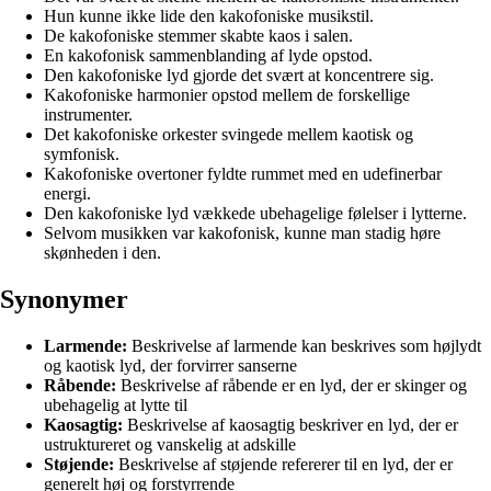
Hun kunne ikke lide den kakofoniske musikstil.
De kakofoniske stemmer skabte kaos i salen.
En kakofonisk sammenblanding af lyde opstod.
Den kakofoniske lyd gjorde det svært at koncentrere sig.
Kakofoniske harmonier opstod mellem de forskellige
instrumenter.
Det kakofoniske orkester svingede mellem kaotisk og
symfonisk.
Kakofoniske overtoner fyldte rummet med en udefinerbar
energi.
Den kakofoniske lyd vækkede ubehagelige følelser i lytterne.
Selvom musikken var kakofonisk, kunne man stadig høre
skønheden i den.
Synonymer
Larmende:
Beskrivelse af larmende kan beskrives som højlydt
og kaotisk lyd, der forvirrer sanserne
Råbende:
Beskrivelse af råbende er en lyd, der er skinger og
ubehagelig at lytte til
Kaosagtig:
Beskrivelse af kaosagtig beskriver en lyd, der er
ustruktureret og vanskelig at adskille
Støjende:
Beskrivelse af støjende refererer til en lyd, der er
generelt høj og forstyrrende