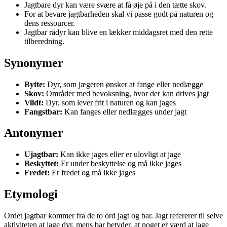
Jagtbare dyr kan være svære at få øje på i den tætte skov.
For at bevare jagtbarheden skal vi passe godt på naturen og
dens ressourcer.
Jagtbar rådyr kan blive en lækker middagsret med den rette
tilberedning.
Synonymer
Bytte:
Dyr, som jægeren ønsker at fange eller nedlægge
Skov:
Områder med bevoksning, hvor der kan drives jagt
Vildt:
Dyr, som lever frit i naturen og kan jages
Fangstbar:
Kan fanges eller nedlægges under jagt
Antonymer
Ujagtbar:
Kan ikke jages eller er ulovligt at jage
Beskyttet:
Er under beskyttelse og må ikke jages
Fredet:
Er fredet og må ikke jages
Etymologi
Ordet jagtbar kommer fra de to ord jagt og bar. Jagt refererer til selve
aktiviteten at jage dyr, mens bar betyder, at noget er værd at jage