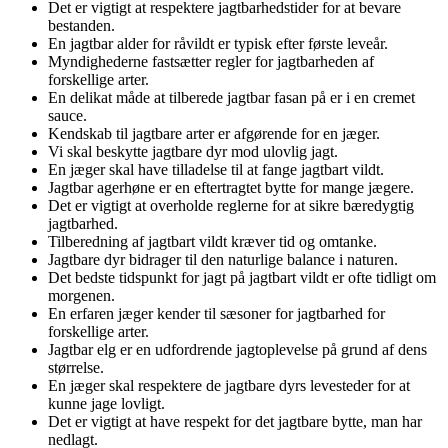
Det er vigtigt at respektere jagtbarhedstider for at bevare
bestanden.
En jagtbar alder for råvildt er typisk efter første leveår.
Myndighederne fastsætter regler for jagtbarheden af
forskellige arter.
En delikat måde at tilberede jagtbar fasan på er i en cremet
sauce.
Kendskab til jagtbare arter er afgørende for en jæger.
Vi skal beskytte jagtbare dyr mod ulovlig jagt.
En jæger skal have tilladelse til at fange jagtbart vildt.
Jagtbar agerhøne er en eftertragtet bytte for mange jægere.
Det er vigtigt at overholde reglerne for at sikre bæredygtig
jagtbarhed.
Tilberedning af jagtbart vildt kræver tid og omtanke.
Jagtbare dyr bidrager til den naturlige balance i naturen.
Det bedste tidspunkt for jagt på jagtbart vildt er ofte tidligt om
morgenen.
En erfaren jæger kender til sæsoner for jagtbarhed for
forskellige arter.
Jagtbar elg er en udfordrende jagtoplevelse på grund af dens
størrelse.
En jæger skal respektere de jagtbare dyrs levesteder for at
kunne jage lovligt.
Det er vigtigt at have respekt for det jagtbare bytte, man har
nedlagt.