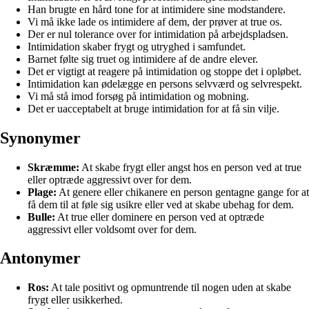
Han brugte en hård tone for at intimidere sine modstandere.
Vi må ikke lade os intimidere af dem, der prøver at true os.
Der er nul tolerance over for intimidation på arbejdspladsen.
Intimidation skaber frygt og utryghed i samfundet.
Barnet følte sig truet og intimidere af de andre elever.
Det er vigtigt at reagere på intimidation og stoppe det i opløbet.
Intimidation kan ødelægge en persons selvværd og selvrespekt.
Vi må stå imod forsøg på intimidation og mobning.
Det er uacceptabelt at bruge intimidation for at få sin vilje.
Synonymer
Skræmme:
At skabe frygt eller angst hos en person ved at true
eller optræde aggressivt over for dem.
Plage:
At genere eller chikanere en person gentagne gange for at
få dem til at føle sig usikre eller ved at skabe ubehag for dem.
Bulle:
At true eller dominere en person ved at optræde
aggressivt eller voldsomt over for dem.
Antonymer
Ros:
At tale positivt og opmuntrende til nogen uden at skabe
frygt eller usikkerhed.