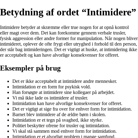
Betydning af ordet “Intimidere”
Intimidere betyder at skræmme eller true nogen for at opnå kontrol
eller magt over dem. Det kan forekomme gennem verbale trusler,
fysisk aggression eller andre former for manipulation. Når nogen bliver
intimideret, oplever de ofte frygt eller utryghed i forhold til den person,
der står bag intimideringen. Det er vigtigt at huske, at intimidering ikke
er acceptabelt og kan have alvorlige konsekvenser for offeret.
Eksempler på brug
Det er ikke acceptabelt at intimidere andre mennesker.
Intimidation er en form for psykisk vold.
Han forsøgte at intimidere sine kollegaer på arbejdet.
Vi må ikke lade os intimidere af trusler.
Intimidation kan have alvorlige konsekvenser for offeret.
Det er vigtigt at sige fra over for enhver form for intimidation.
Barnet blev intimidere af de ældre børn i skolen.
Intimidation er et tegn på svaghed, ikke styrke.
Politiet beskytter ofrene for trusler og intimidation.
Vi skal stå sammen mod enhver form for intimidation.
Intimidation er et alvorligt problem i mange samfund.