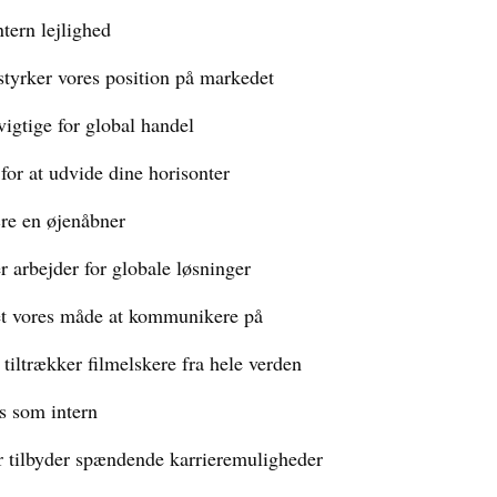
ntern lejlighed
styrker vores position på markedet
 vigtige for global handel
or at udvide dine horisonter
ære en øjenåbner
r arbejder for globale løsninger
ret vores måde at kommunikere på
r tiltrækker filmelskere fra hele verden
es som intern
r tilbyder spændende karrieremuligheder