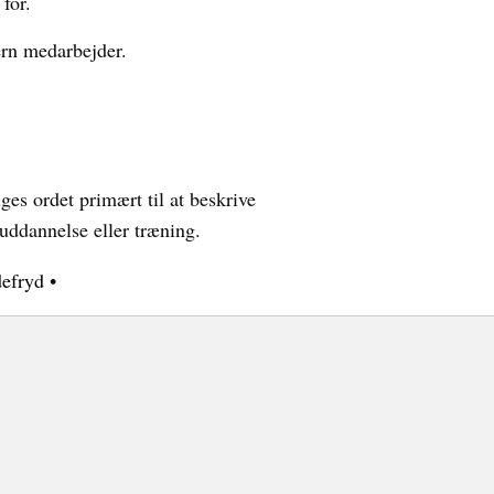
for.
ern medarbejder.
ges ordet primært til at beskrive
 uddannelse eller træning.
defryd
•