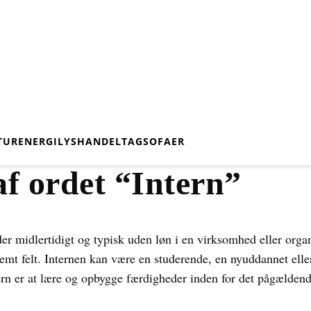
TUR
ENERGI
LYS
HANDEL
TAG
SOFAER
f ordet “Intern”
er midlertidigt og typisk uden løn i en virksomhed eller organi
temt felt. Internen kan være en studerende, en nyuddannet eller
ern er at lære og opbygge færdigheder inden for det pågælden