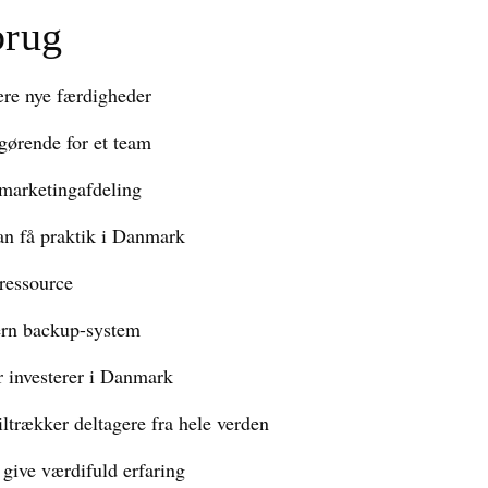
brug
ære nye færdigheder
gørende for et team
s marketingafdeling
an få praktik i Danmark
 ressource
tern backup-system
r investerer i Danmark
iltrækker deltagere fra hele verden
give værdifuld erfaring