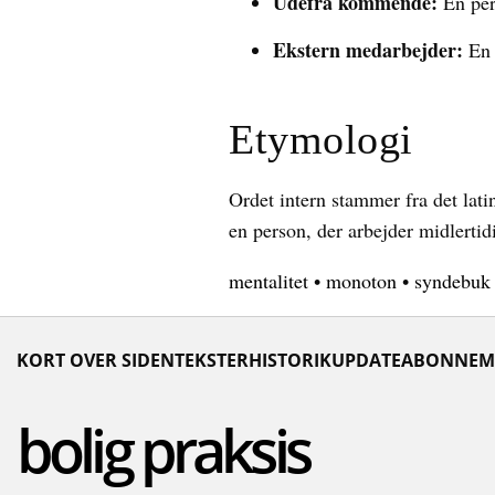
Udefra kommende:
En per
Ekstern medarbejder:
En 
Etymologi
Ordet intern stammer fra det lati
en person, der arbejder midlertid
mentalitet
•
monoton
•
syndebuk
KORT OVER SIDEN
TEKSTER
HISTORIK
UPDATE
ABONNEM
bolig praksis