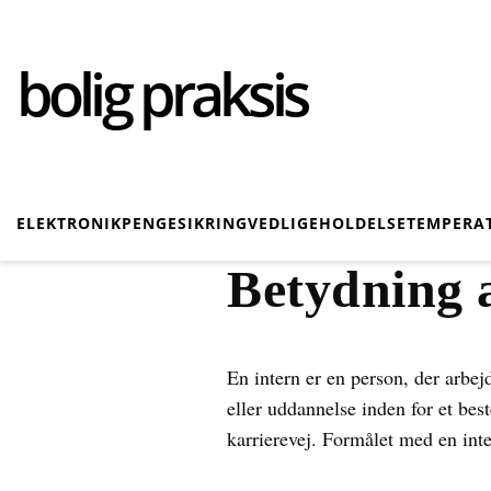
bolig praksis
ELEKTRONIK
PENGE
SIKRING
VEDLIGEHOLDELSE
TEMPERA
Betydning a
En intern er en person, der arbejd
eller uddannelse inden for et bes
karrierevej. Formålet med en int