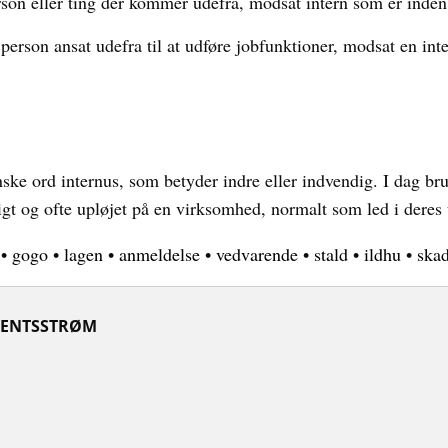
son eller ting der kommer udefra, modsat intern som er inden 
person ansat udefra til at udføre jobfunktioner, modsat en int
nske ord internus, som betyder indre eller indvendig. I dag bru
igt og ofte upløjet på en virksomhed, normalt som led i deres
•
gogo
•
lagen
•
anmeldelse
•
vedvarende
•
stald
•
ildhu
•
ska
ENTSSTRØM