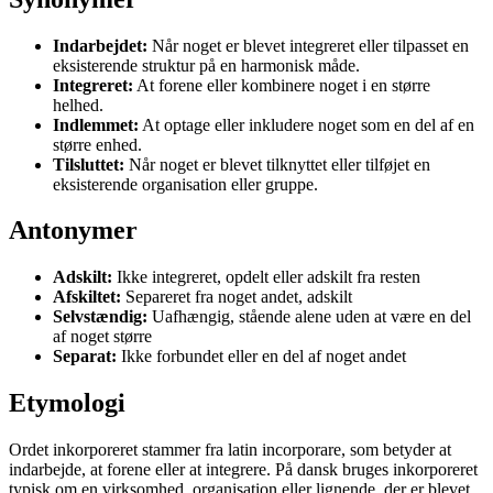
Indarbejdet:
Når noget er blevet integreret eller tilpasset en
eksisterende struktur på en harmonisk måde.
Integreret:
At forene eller kombinere noget i en større
helhed.
Indlemmet:
At optage eller inkludere noget som en del af en
større enhed.
Tilsluttet:
Når noget er blevet tilknyttet eller tilføjet en
eksisterende organisation eller gruppe.
Antonymer
Adskilt:
Ikke integreret, opdelt eller adskilt fra resten
Afskiltet:
Separeret fra noget andet, adskilt
Selvstændig:
Uafhængig, stående alene uden at være en del
af noget større
Separat:
Ikke forbundet eller en del af noget andet
Etymologi
Ordet inkorporeret stammer fra latin incorporare, som betyder at
indarbejde, at forene eller at integrere. På dansk bruges inkorporeret
typisk om en virksomhed, organisation eller lignende, der er blevet