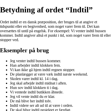
Betydning af ordet “Indtil”
Ordet indtil er en dansk præposition, der bruges til at angive et
tidspunkt eller en begivenhed, som noget varer frem til. Det kan
oversættes til until på engelsk. For eksempel: Vi venter indtil bussen
kommer. Indtil angiver altså et punkt i tid, som noget varer frem til eller
stopper ved.
Eksempler på brug
Jeg venter indtil bussen kommer.
Han arbejder indtil klokken fem.
Vi kan ikke gå hjem indtil regnen stopper.
De planlægger at være væk indtil næste weekend.
Skolen varer indtil kl. 14 i dag.
Jeg skal arbejde indtil midnat i aften.
Hun sov indtil klokken ti i dag.
Vi ventede indtil butikken åbnede.
Jeg vil vente indtil du er klar.
De må blive her indtil tolv.
Indtil videre ser alt ud til at være i orden.
De skal blive indtil projektet er færdigt.