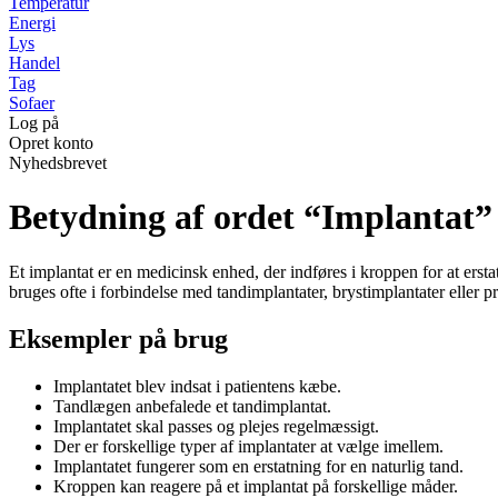
Temperatur
Energi
Lys
Handel
Tag
Sofaer
Log på
Opret konto
Nyhedsbrevet
Betydning af ordet “Implantat”
Et implantat er en medicinsk enhed, der indføres i kroppen for at erstat
bruges ofte i forbindelse med tandimplantater, brystimplantater eller pr
Eksempler på brug
Implantatet blev indsat i patientens kæbe.
Tandlægen anbefalede et tandimplantat.
Implantatet skal passes og plejes regelmæssigt.
Der er forskellige typer af implantater at vælge imellem.
Implantatet fungerer som en erstatning for en naturlig tand.
Kroppen kan reagere på et implantat på forskellige måder.