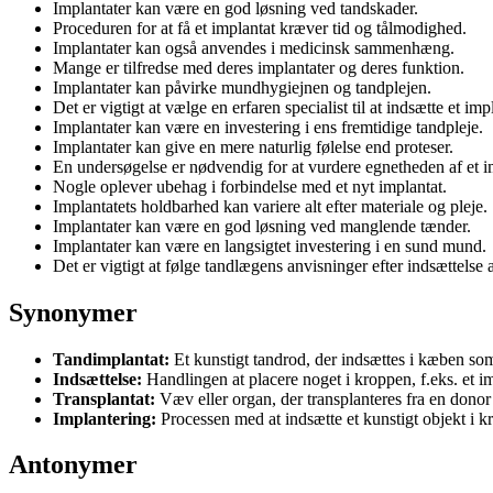
Implantater kan være en god løsning ved tandskader.
Proceduren for at få et implantat kræver tid og tålmodighed.
Implantater kan også anvendes i medicinsk sammenhæng.
Mange er tilfredse med deres implantater og deres funktion.
Implantater kan påvirke mundhygiejnen og tandplejen.
Det er vigtigt at vælge en erfaren specialist til at indsætte et imp
Implantater kan være en investering i ens fremtidige tandpleje.
Implantater kan give en mere naturlig følelse end proteser.
En undersøgelse er nødvendig for at vurdere egnetheden af et i
Nogle oplever ubehag i forbindelse med et nyt implantat.
Implantatets holdbarhed kan variere alt efter materiale og pleje.
Implantater kan være en god løsning ved manglende tænder.
Implantater kan være en langsigtet investering i en sund mund.
Det er vigtigt at følge tandlægens anvisninger efter indsættelse a
Synonymer
Tandimplantat:
Et kunstigt tandrod, der indsættes i kæben som 
Indsættelse:
Handlingen at placere noget i kroppen, f.eks. et im
Transplantat:
Væv eller organ, der transplanteres fra en donor 
Implantering:
Processen med at indsætte et kunstigt objekt i kr
Antonymer