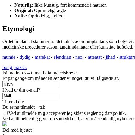
Naturlig:
Ikke kunstig, forekommende i naturen
Original:
Oprindelig, ægte
Nativ:
Oprindelig, indfødt
Etymologi
Ordet implantat stammer fra det latinske ord implantare, som betyder at
medicinske procedurer såsom tandimplantater eller kunstige hofteled.
mumie
•
dydig
•
marekat
•
slendrian
•
neo-
•
attentat
•
jihad
•
struktur
bolig praksis
Få nyt fra os – tilmeld dig nyhedsbrevet
Et par gange om måneden sender vi noget, du vil få glæde af.
Hvad er din e-mail?
Tilmeld dig
Du er nu tilmeldt – tak
Ved at tilmelde mig accepterer jeg sidens regler og datapolitik.
Ved at tilmelde dig giver du samtykke til, at vi må sende dig nyheder o
Del med hjertet