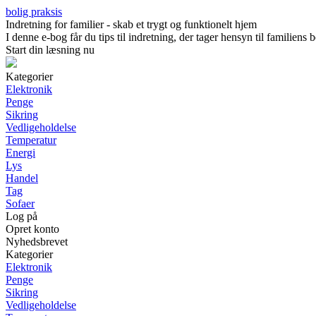
bolig praksis
Indretning for familier - skab et trygt og funktionelt hjem
I denne e-bog får du tips til indretning, der tager hensyn til familien
Start din læsning nu
Kategorier
Elektronik
Penge
Sikring
Vedligeholdelse
Temperatur
Energi
Lys
Handel
Tag
Sofaer
Log på
Opret konto
Nyhedsbrevet
Kategorier
Elektronik
Penge
Sikring
Vedligeholdelse