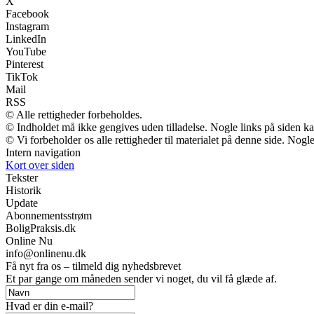
X
Facebook
Instagram
LinkedIn
YouTube
Pinterest
TikTok
Mail
RSS
© Alle rettigheder forbeholdes.
© Indholdet må ikke gengives uden tilladelse. Nogle links på siden 
© Vi forbeholder os alle rettigheder til materialet på denne side. Nog
Intern navigation
Kort over siden
Tekster
Historik
Update
Abonnementsstrøm
BoligPraksis.dk
Online Nu
info@onlinenu.dk
Få nyt fra os – tilmeld dig nyhedsbrevet
Et par gange om måneden sender vi noget, du vil få glæde af.
Hvad er din e-mail?