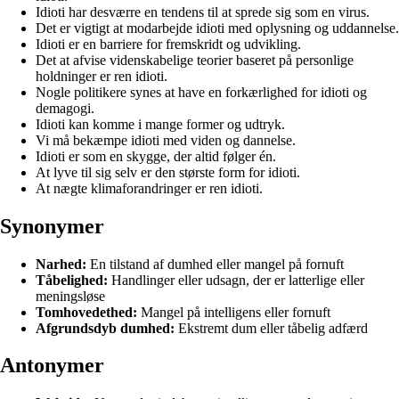
Idioti har desværre en tendens til at sprede sig som en virus.
Det er vigtigt at modarbejde idioti med oplysning og uddannelse.
Idioti er en barriere for fremskridt og udvikling.
Det at afvise videnskabelige teorier baseret på personlige
holdninger er ren idioti.
Nogle politikere synes at have en forkærlighed for idioti og
demagogi.
Idioti kan komme i mange former og udtryk.
Vi må bekæmpe idioti med viden og dannelse.
Idioti er som en skygge, der altid følger én.
At lyve til sig selv er den største form for idioti.
At nægte klimaforandringer er ren idioti.
Synonymer
Narhed:
En tilstand af dumhed eller mangel på fornuft
Tåbelighed:
Handlinger eller udsagn, der er latterlige eller
meningsløse
Tomhovedethed:
Mangel på intelligens eller fornuft
Afgrundsdyb dumhed:
Ekstremt dum eller tåbelig adfærd
Antonymer