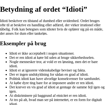
Betydning af ordet “Idioti”
Idioti beskriver en tilstand af dumhed eller uvidenhed. Ordet bruges
ofte til at beskrive en handling eller adfærd, der virker irrationel eller
tåbelig. Folk kan betegnes som idioter hvis de opfører sig på en måde,
der anses for dum eller tankeløs.
Eksempler på brug
Idioti er ikke acceptabelt i nogen situationer.
Det er ren idioti at køre bil uden at bruge sikkerhedsselen.
Nogle mennesker tror, at vold er en løsning, men det er bare
idioti.
Idioti er at ignorere videnskabelige beviser og fakta.
Der er ingen undskyldning for sådan en grad af idioti.
Politisk idioti kan have alvorlige konsekvenser for samfundet.
At købe dyre ting bare for at imponere andre er ren idioti.
Det kræver en vis grad af idioti at gentage de samme fejl igen og
igen.
At diskriminere på baggrund af etnicitet er ren idioti.
At tro på alt, hvad man ser på internettet, er en form for digitalt
idioti.