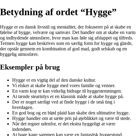
Betydning af ordet “Hygge”
Hygge er en dansk livsstil og mentalitet, der fokuserer på at skabe en
følelse af hygge, velvære og samvær. Det handler om at skabe en varm
og indbydende atmosfære, hvor man kan føle sig afslappet og tilfreds.
Termen hygge kan beskrives som en særlig form for hygge og glæde,
der opstår gennem en kombination af god mad, godt selskab og en
hyggelig atmosfære.
Eksempler på brug
Hygge er en vigtig del af den danske kultur.
Vi elsker at skabe hygge med vores familie og venner.
En varm kop te kan virkelig bidrage til hyggestemningen.
At tænde stearinlys er en klassisk måde at skabe hygge på.
Der er noget særligt ved at finde hygge i de små ting i
hverdagen.
En god bog og en blød plaid kan skabe den ultimative hygge.
Hygge handler om at sætte pris på øjeblikket og være til stede.
Når det regner udenfor, er det ekstra hyggeligt at være
indendørs.
At bage kage sammen kan være en fantastisk hyggestund.