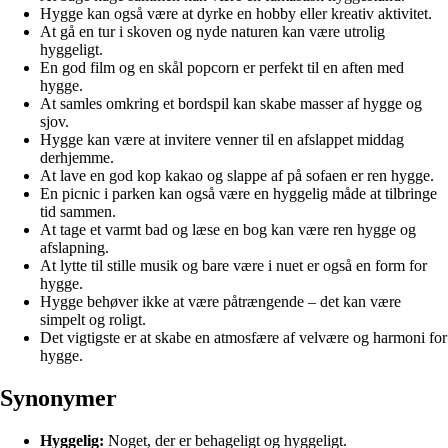
Hygge kan også være at dyrke en hobby eller kreativ aktivitet.
At gå en tur i skoven og nyde naturen kan være utrolig
hyggeligt.
En god film og en skål popcorn er perfekt til en aften med
hygge.
At samles omkring et bordspil kan skabe masser af hygge og
sjov.
Hygge kan være at invitere venner til en afslappet middag
derhjemme.
At lave en god kop kakao og slappe af på sofaen er ren hygge.
En picnic i parken kan også være en hyggelig måde at tilbringe
tid sammen.
At tage et varmt bad og læse en bog kan være ren hygge og
afslapning.
At lytte til stille musik og bare være i nuet er også en form for
hygge.
Hygge behøver ikke at være påtrængende – det kan være
simpelt og roligt.
Det vigtigste er at skabe en atmosfære af velvære og harmoni for
hygge.
Synonymer
Hyggelig:
Noget, der er behageligt og hyggeligt.