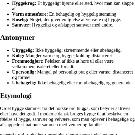
Hyggekrog:
Et hyggeligt hjørne eller sted, hvor man kan slappe
af.
Varm atmosfære:
En behagelig og hyggelig stemning.
Koselig:
Noget, der giver en følelse af velvære og hygge.
Samvær:
Hyggeligt og afslappet samvær med andre.
Antonymer
Uhyggelig:
Ikke hyggelig; skræmmende eller ubehagelig.
Kølig:
Mangler varme og hygge; kold og distanceret.
Fremmedgjort:
Følelsen af ikke at høre til eller være
velkommen; isoleret eller forladt.
Upersonlig:
Mangel på personligt præg eller varme; distanceret
og formel.
Ubehagelig:
Ikke behagelig eller rar; ubehagelig og generende.
Etymologi
Ordet hygge stammer fra det norske ord hugga, som betyder at trives
eller have det godt. I moderne dansk bruges hygge til at beskrive en
følelse af hygge, samvær og velvære, som man oplever i behagelige og
afslappede situationer sammen med venner og familie.
generel
•
ngl.
•
vitalitet
•
ortodoks
•
besat
•
roer
•
ekskursion
•