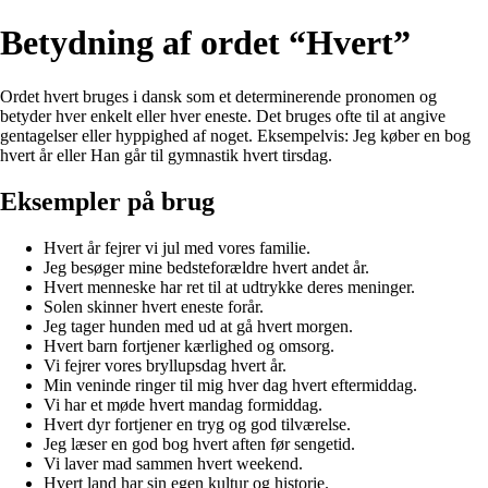
Betydning af ordet “Hvert”
Ordet hvert bruges i dansk som et determinerende pronomen og
betyder hver enkelt eller hver eneste. Det bruges ofte til at angive
gentagelser eller hyppighed af noget. Eksempelvis: Jeg køber en bog
hvert år eller Han går til gymnastik hvert tirsdag.
Eksempler på brug
Hvert år fejrer vi jul med vores familie.
Jeg besøger mine bedsteforældre hvert andet år.
Hvert menneske har ret til at udtrykke deres meninger.
Solen skinner hvert eneste forår.
Jeg tager hunden med ud at gå hvert morgen.
Hvert barn fortjener kærlighed og omsorg.
Vi fejrer vores bryllupsdag hvert år.
Min veninde ringer til mig hver dag hvert eftermiddag.
Vi har et møde hvert mandag formiddag.
Hvert dyr fortjener en tryg og god tilværelse.
Jeg læser en god bog hvert aften før sengetid.
Vi laver mad sammen hvert weekend.
Hvert land har sin egen kultur og historie.