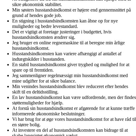
sikre økonomisk stabilitet.
Min søsters husstandsindkomst er højere end gennemsnittet på
grund af hendes gode job.
En stigning i husstandsindkomsten kan åbne op for nye
muligheder og bedre levestandard.
Det er vigtigt at foretage justeringer i budgettet, hvis
husstandsindkomsten ændrer sig.
Jeg bruger en online regnemaskine til at beregne min årlige
husstandsindkomst.
Husstandsindkomsten kan variere afhængigt af antallet af
indtægtskilder i husstanden.
En stabil husstandsindkomst giver tryghed og mulighed for at
spare op til fremtiden.
Jeg sammenligner regelmæssigt min husstandsindkomst med
mine udgifter for at sikre balance.
Min venindes husstandsindkomst blev reduceret efter hendes
skift til en deltidsstilling.
En lav husstandsindkomst kan være udfordrende, men der findes
støttemuligheder for hjælp.
At forstå sin husstandsindkomst er afgørende for at kunne træffe
informerede økonomiske beslutninger.
Vi har brug for at øge vores husstandsindkomst for at have råd til
en større bolig.
At investere en del af husstandsindkomsten kan bidrage til at
skabe langsigtet økonomisk vækst.