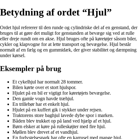
Betydning af ordet “Hjul”
Ordet hjul refererer til den runde og cylindriske del af en genstand, der
bruges til at gøre det muligt for genstanden at bevæge sig ved at rulle
eller dreje rundt om en akse. Hjul bruges ofte på køretøjer såsom biler,
cykler og klapvogne for at lette transport og bevægelse. Hjul består
normalt af en fælg og en gummidæk, der giver stabilitet og dæmpning
under kørsel.
Eksempler på brug
Et cykelhjul har normalt 28 tommer.
Bilen kørte over et stort hjulspor.
Hjulet på en bil er vigtigt for køretøjets bevægelse.
Den gamle vogn havde træhjul.
En trillebør har et enkelt hjul.
Hjulet på en kuffert gik i stykker under rejsen.
Traktorens store baghjul lavede dybe spor i marken.
Båden blev trukket op på land ved hjælp af et hjul.
Børn elsker at køre på rulleskøjter med fire hjul.
Møllen blev drevet af et vandhjul.
En forlystelsespark har ofte en karrusel med mange hjul.