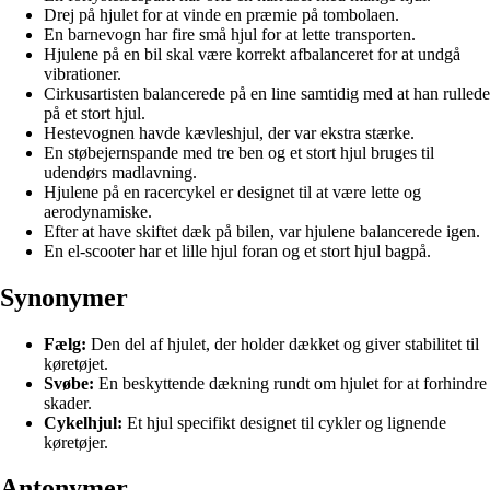
Drej på hjulet for at vinde en præmie på tombolaen.
En barnevogn har fire små hjul for at lette transporten.
Hjulene på en bil skal være korrekt afbalanceret for at undgå
vibrationer.
Cirkusartisten balancerede på en line samtidig med at han rullede
på et stort hjul.
Hestevognen havde kævleshjul, der var ekstra stærke.
En støbejernspande med tre ben og et stort hjul bruges til
udendørs madlavning.
Hjulene på en racercykel er designet til at være lette og
aerodynamiske.
Efter at have skiftet dæk på bilen, var hjulene balancerede igen.
En el-scooter har et lille hjul foran og et stort hjul bagpå.
Synonymer
Fælg:
Den del af hjulet, der holder dækket og giver stabilitet til
køretøjet.
Svøbe:
En beskyttende dækning rundt om hjulet for at forhindre
skader.
Cykelhjul:
Et hjul specifikt designet til cykler og lignende
køretøjer.
Antonymer