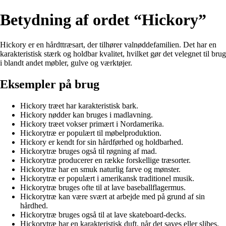
Betydning af ordet “Hickory”
Hickory er en hårdttræsart, der tilhører valnøddefamilien. Det har en
karakteristisk stærk og holdbar kvalitet, hvilket gør det velegnet til brug
i blandt andet møbler, gulve og værktøjer.
Eksempler på brug
Hickory træet har karakteristisk bark.
Hickory nødder kan bruges i madlavning.
Hickory træet vokser primært i Nordamerika.
Hickorytræ er populært til møbelproduktion.
Hickory er kendt for sin hårdførhed og holdbarhed.
Hickorytræ bruges også til røgning af mad.
Hickorytræ producerer en række forskellige træsorter.
Hickorytræ har en smuk naturlig farve og mønster.
Hickorytræ er populært i amerikansk traditionel musik.
Hickorytræ bruges ofte til at lave baseballflagermus.
Hickorytræ kan være svært at arbejde med på grund af sin
hårdhed.
Hickorytræ bruges også til at lave skateboard-decks.
Hickorytræ har en karakteristisk duft, når det saves eller slibes.