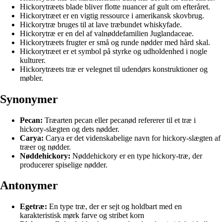
Hickorytræets blade bliver flotte nuancer af gult om efteråret.
Hickorytræet er en vigtig ressource i amerikansk skovbrug.
Hickorytræ bruges til at lave træbundet whiskyfade.
Hickorytræ er en del af valnøddefamilien Juglandaceae.
Hickorytræets frugter er små og runde nødder med hård skal.
Hickorytræet er et symbol på styrke og udholdenhed i nogle
kulturer.
Hickorytræets træ er velegnet til udendørs konstruktioner og
møbler.
Synonymer
Pecan:
Træarten pecan eller pecanød refererer til et træ i
hickory-slægten og dets nødder.
Carya:
Carya er det videnskabelige navn for hickory-slægten af
træer og nødder.
Nøddehickory:
Nøddehickory er en type hickory-træ, der
producerer spiselige nødder.
Antonymer
Egetræ:
En type træ, der er sejt og holdbart med en
karakteristisk mørk farve og stribet korn