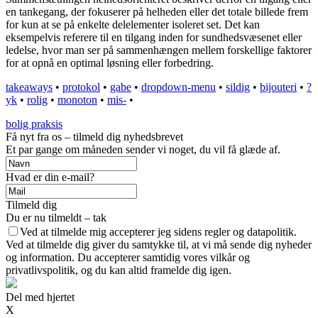
en tankegang, der fokuserer på helheden eller det totale billede frem
for kun at se på enkelte delelementer isoleret set. Det kan
eksempelvis referere til en tilgang inden for sundhedsvæsenet eller
ledelse, hvor man ser på sammenhængen mellem forskellige faktorer
for at opnå en optimal løsning eller forbedring.
takeaways
•
protokol
•
gabe
•
dropdown-menu
•
sildig
•
bijouteri
•
?
yk
•
rolig
•
monoton
•
mis-
•
bolig praksis
Få nyt fra os – tilmeld dig nyhedsbrevet
Et par gange om måneden sender vi noget, du vil få glæde af.
Hvad er din e-mail?
Tilmeld dig
Du er nu tilmeldt – tak
Ved at tilmelde mig accepterer jeg sidens regler og datapolitik.
Ved at tilmelde dig giver du samtykke til, at vi må sende dig nyheder
og information. Du accepterer samtidig vores vilkår og
privatlivspolitik, og du kan altid framelde dig igen.
Del med hjertet
X