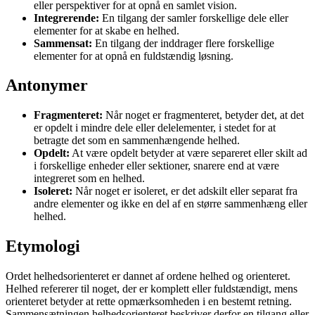
eller perspektiver for at opnå en samlet vision.
Integrerende:
En tilgang der samler forskellige dele eller
elementer for at skabe en helhed.
Sammensat:
En tilgang der inddrager flere forskellige
elementer for at opnå en fuldstændig løsning.
Antonymer
Fragmenteret:
Når noget er fragmenteret, betyder det, at det
er opdelt i mindre dele eller delelementer, i stedet for at
betragte det som en sammenhængende helhed.
Opdelt:
At være opdelt betyder at være separeret eller skilt ad
i forskellige enheder eller sektioner, snarere end at være
integreret som en helhed.
Isoleret:
Når noget er isoleret, er det adskilt eller separat fra
andre elementer og ikke en del af en større sammenhæng eller
helhed.
Etymologi
Ordet helhedsorienteret er dannet af ordene helhed og orienteret.
Helhed refererer til noget, der er komplett eller fuldstændigt, mens
orienteret betyder at rette opmærksomheden i en bestemt retning.
Sammensætningen helhedsorienteret beskriver derfor en tilgang eller