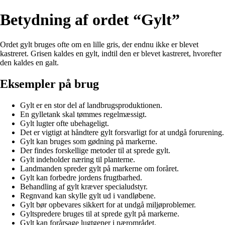
Betydning af ordet “Gylt”
Ordet gylt bruges ofte om en lille gris, der endnu ikke er blevet
kastreret. Grisen kaldes en gylt, indtil den er blevet kastreret, hvorefter
den kaldes en galt.
Eksempler på brug
Gylt er en stor del af landbrugsproduktionen.
En gylletank skal tømmes regelmæssigt.
Gylt lugter ofte ubehageligt.
Det er vigtigt at håndtere gylt forsvarligt for at undgå forurening.
Gylt kan bruges som gødning på markerne.
Der findes forskellige metoder til at sprede gylt.
Gylt indeholder næring til planterne.
Landmanden spreder gylt på markerne om foråret.
Gylt kan forbedre jordens frugtbarhed.
Behandling af gylt kræver specialudstyr.
Regnvand kan skylle gylt ud i vandløbene.
Gylt bør opbevares sikkert for at undgå miljøproblemer.
Gyltspredere bruges til at sprede gylt på markerne.
Gylt kan forårsage lugtgener i nærområdet.