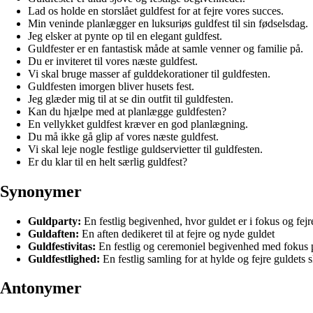
Lad os holde en storslået guldfest for at fejre vores succes.
Min veninde planlægger en luksuriøs guldfest til sin fødselsdag.
Jeg elsker at pynte op til en elegant guldfest.
Guldfester er en fantastisk måde at samle venner og familie på.
Du er inviteret til vores næste guldfest.
Vi skal bruge masser af gulddekorationer til guldfesten.
Guldfesten imorgen bliver husets fest.
Jeg glæder mig til at se din outfit til guldfesten.
Kan du hjælpe med at planlægge guldfesten?
En vellykket guldfest kræver en god planlægning.
Du må ikke gå glip af vores næste guldfest.
Vi skal leje nogle festlige guldservietter til guldfesten.
Er du klar til en helt særlig guldfest?
Synonymer
Guldparty:
En festlig begivenhed, hvor guldet er i fokus og fejr
Guldaften:
En aften dedikeret til at fejre og nyde guldet
Guldfestivitas:
En festlig og ceremoniel begivenhed med fokus 
Guldfestlighed:
En festlig samling for at hylde og fejre guldets
Antonymer