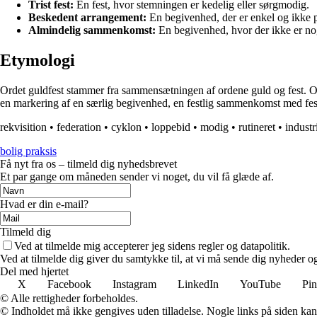
Trist fest:
En fest, hvor stemningen er kedelig eller sørgmodig.
Beskedent arrangement:
En begivenhed, der er enkel og ikke 
Almindelig sammenkomst:
En begivenhed, hvor der ikke er nog
Etymologi
Ordet guldfest stammer fra sammensætningen af ordene guld og fest. Or
en markering af en særlig begivenhed, en festlig sammenkomst med festl
rekvisition
•
federation
•
cyklon
•
loppebid
•
modig
•
rutineret
•
industr
bolig praksis
Få nyt fra os – tilmeld dig nyhedsbrevet
Et par gange om måneden sender vi noget, du vil få glæde af.
Hvad er din e-mail?
Tilmeld dig
Ved at tilmelde mig accepterer jeg sidens regler og datapolitik.
Ved at tilmelde dig giver du samtykke til, at vi må sende dig nyheder og
Del med hjertet
X
Facebook
Instagram
LinkedIn
YouTube
Pin
© Alle rettigheder forbeholdes.
© Indholdet må ikke gengives uden tilladelse. Nogle links på siden ka