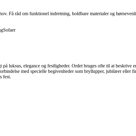
behov. Få råd om funktionel indretning, holdbare materialer og børnevenli
ag
Sofaer
t på luksus, elegance og festligheder. Ordet bruges ofte til at beskrive 
rbindelse med specielle begivenheder som bryllupper, jubilæer eller firm
 fest.