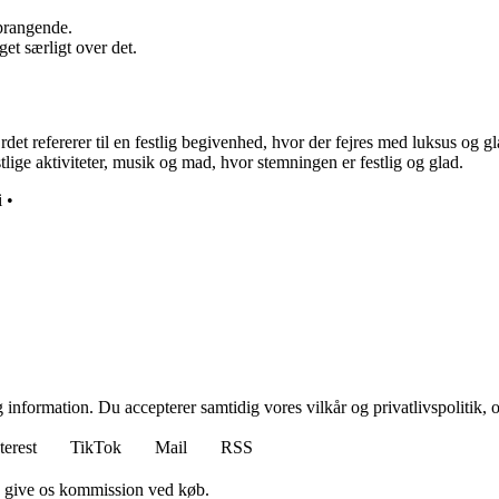
prangende.
et særligt over det.
det refererer til en festlig begivenhed, hvor der fejres med luksus og
ige aktiviteter, musik og mad, hvor stemningen er festlig og glad.
i
•
 information. Du accepterer samtidig vores vilkår og privatlivspolitik, 
terest
TikTok
Mail
RSS
n give os kommission ved køb.