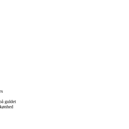
es
på guldet
 skønhed