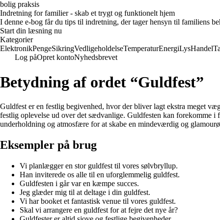
bolig praksis
Indretning for familier - skab et trygt og funktionelt hjem
I denne e-bog får du tips til indretning, der tager hensyn til familiens 
Start din læsning nu
Kategorier
Elektronik
Penge
Sikring
Vedligeholdelse
Temperatur
Energi
Lys
Handel
T
Log på
Opret konto
Nyhedsbrevet
Betydning af ordet “Guldfest”
Guldfest er en festlig begivenhed, hvor der bliver lagt ekstra meget væg
festlig oplevelse ud over det sædvanlige. Guldfesten kan forekomme i fo
underholdning og atmosfære for at skabe en mindeværdig og glamourøs
Eksempler på brug
Vi planlægger en stor guldfest til vores sølvbryllup.
Han inviterede os alle til en uforglemmelig guldfest.
Guldfesten i går var en kæmpe succes.
Jeg glæder mig til at deltage i din guldfest.
Vi har booket et fantastisk venue til vores guldfest.
Skal vi arrangere en guldfest for at fejre det nye år?
Guldfester er altid sjove og festlige begivenheder.