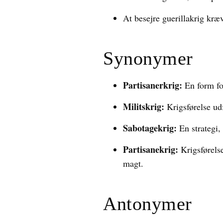
At besejre guerillakrig kræv
Synonymer
Partisanerkrig:
En form for
Militskrig:
Krigsførelse udf
Sabotagekrig:
En strategi,
Partisanekrig:
Krigsførels
magt.
Antonymer