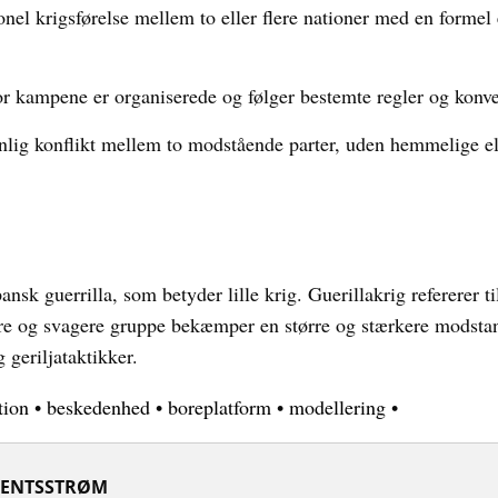
onel krigsførelse mellem to eller flere nationer med en formel
r kampene er organiserede og følger bestemte regler og konve
lig konflikt mellem to modstående parter, uden hemmelige elle
nsk guerrilla, som betyder lille krig. Guerillakrig refererer t
dre og svagere gruppe bekæmper en større og stærkere modsta
 geriljataktikker.
tion
•
beskedenhed
•
boreplatform
•
modellering
•
ENTSSTRØM