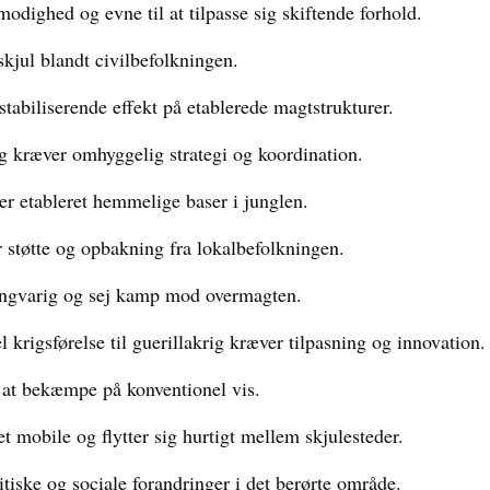
modighed og evne til at tilpasse sig skiftende forhold.
skjul blandt civilbefolkningen.
stabiliserende effekt på etablerede magtstrukturer.
g kræver omhyggelig strategi og koordination.
er etableret hemmelige baser i junglen.
r støtte og opbakning fra lokalbefolkningen.
angvarig og sej kamp mod overmagten.
krigsførelse til guerillakrig kræver tilpasning og innovation.
 at bekæmpe på konventionel vis.
t mobile og flytter sig hurtigt mellem skjulesteder.
litiske og sociale forandringer i det berørte område.