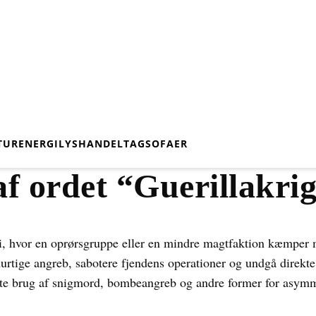
TUR
ENERGI
LYS
HANDEL
TAG
SOFAER
f ordet “Guerillakri
egi, hvor en oprørsgruppe eller en mindre magtfaktion kæmper
hurtige angreb, sabotere fjendens operationer og undgå direkte
fte brug af snigmord, bombeangreb og andre former for asymme