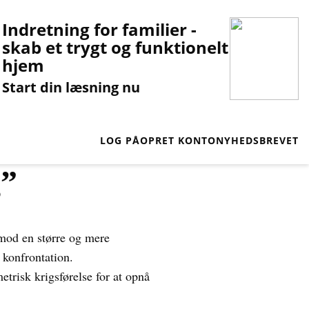
Indretning for familier -
skab et trygt og funktionelt
hjem
Start din læsning nu
LOG PÅ
OPRET KONTO
NYHEDSBREVET
g”
 mod en større og mere
 konfrontation.
trisk krigsførelse for at opnå