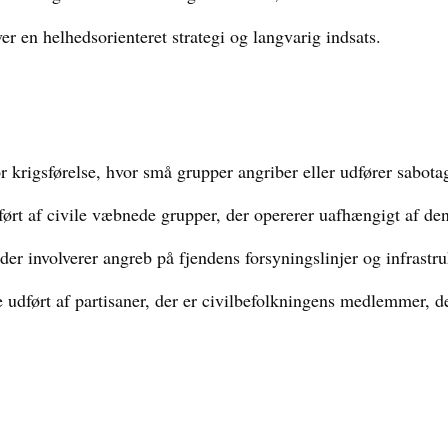
er en helhedsorienteret strategi og langvarig indsats.
 krigsførelse, hvor små grupper angriber eller udfører sabota
ørt af civile væbnede grupper, der opererer uafhængigt af den
 der involverer angreb på fjendens forsyningslinjer og infrast
e udført af partisaner, der er civilbefolkningens medlemmer,