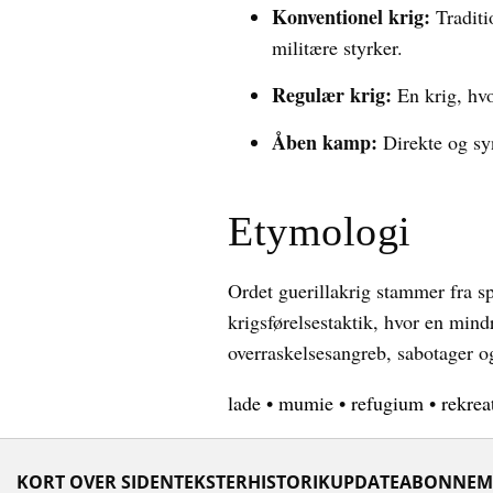
Konventionel krig:
Traditi
militære styrker.
Regulær krig:
En krig, hvo
Åben kamp:
Direkte og syn
Etymologi
Ordet guerillakrig stammer fra spa
krigsførelsestaktik, hvor en min
overraskelsesangreb, sabotager og
lade
•
mumie
•
refugium
•
rekrea
KORT OVER SIDEN
TEKSTER
HISTORIK
UPDATE
ABONNEM