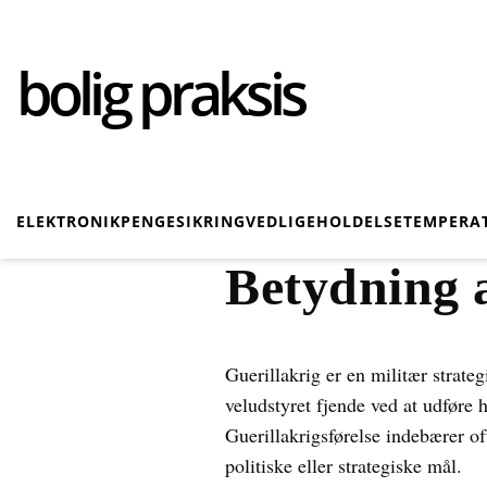
bolig praksis
ELEKTRONIK
PENGE
SIKRING
VEDLIGEHOLDELSE
TEMPERA
Betydning a
Guerillakrig er en militær strat
veludstyret fjende ved at udføre 
Guerillakrigsførelse indebærer o
politiske eller strategiske mål.