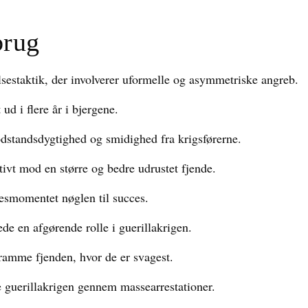
brug
elsestaktik, der involverer uformelle og asymmetriske angreb.
ud i flere år i bjergene.
odstandsdygtighed og smidighed fra krigsførerne.
tivt mod en større og bedre udrustet fjende.
lsesmomentet nøglen til succes.
de en afgørende rolle i guerillakrigen.
ramme fjenden, hvor de er svagest.
e guerillakrigen gennem massearrestationer.