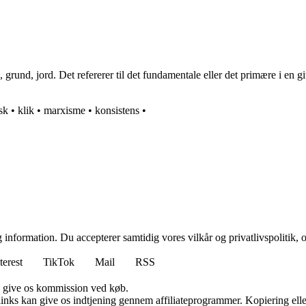
rund, jord. Det refererer til det fundamentale eller det primære i en g
sk
•
klik
•
marxisme
•
konsistens
•
 information. Du accepterer samtidig vores vilkår og privatlivspolitik, 
terest
TikTok
Mail
RSS
n give os kommission ved køb.
 links kan give os indtjening gennem affiliateprogrammer. Kopiering elle