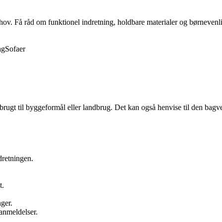
behov. Få råd om funktionel indretning, holdbare materialer og børnevenli
ag
Sofaer
sk brugt til byggeformål eller landbrug. Det kan også henvise til den ba
ndretningen.
t.
nger.
 anmeldelser.