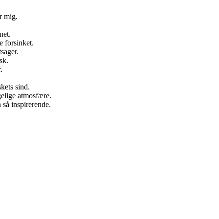
or mig.
net.
e forsinket.
sager.
sk.
.
kets sind.
gelige atmosfære.
 så inspirerende.