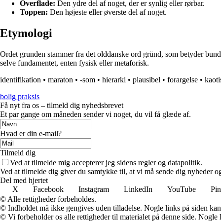
Overflade:
Den ydre del af noget, der er synlig eller rørbar.
Toppen:
Den højeste eller øverste del af noget.
Etymologi
Ordet grunden stammer fra det olddanske ord gründ, som betyder bund, g
selve fundamentet, enten fysisk eller metaforisk.
identifikation
•
maraton
•
-som
•
hierarki
•
plausibel
•
forargelse
•
kaoti
bolig praksis
Få nyt fra os – tilmeld dig nyhedsbrevet
Et par gange om måneden sender vi noget, du vil få glæde af.
Hvad er din e-mail?
Tilmeld dig
Ved at tilmelde mig accepterer jeg sidens regler og datapolitik.
Ved at tilmelde dig giver du samtykke til, at vi må sende dig nyheder og
Del med hjertet
X
Facebook
Instagram
LinkedIn
YouTube
Pin
© Alle rettigheder forbeholdes.
© Indholdet må ikke gengives uden tilladelse. Nogle links på siden ka
© Vi forbeholder os alle rettigheder til materialet på denne side. Nogle