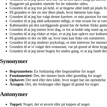
Byggeriet på grunden startede for tre måneder siden.
Grunden til at jeg tror på held, er at tingene altid faldt på plads f
På grunden er der en stor åben plads, hvor børnene kan lege.
Grunden til at jeg har valgt denne karriere, er min passion for em
Grunden til at jeg altid ankommer tidligt, er min uvane for at vær
Købmanden på den nærliggende grund har de bedste friske grønt
Grunden til at jeg træner hver dag, er for at holde mig sund og ra
Grunden til at jeg elsker at rejse, er at jeg kan opleve nye kulturer
På grunden er der en lille sø, hvor man kan fiske om sommeren.
Grunden til at jeg studerer psykologi, er min interesse for mennes
Grunden til at vi valgte den restaurant, var på grund af dens hyg
Grunden til at jeg læser bogen for anden gang, er at jeg fandt den
Synonymer
Begrunnelsen:
En forklaring eller begrundelse for noget
Fundamentet:
Det, der danner basis eller grundlag for noget
Ophavet:
Det sted eller den kilde, hvor noget har sin oprindelse
Årsagen:
Det, der forårsager eller ligger til grund for noget
Antonymer
Toppet:
Noget, der er øverst eller på toppen af noget.