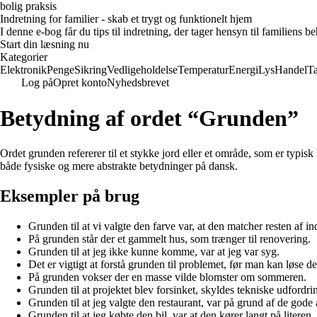
bolig praksis
Indretning for familier - skab et trygt og funktionelt hjem
I denne e-bog får du tips til indretning, der tager hensyn til familiens 
Start din læsning nu
Kategorier
Elektronik
Penge
Sikring
Vedligeholdelse
Temperatur
Energi
Lys
Handel
T
Log på
Opret konto
Nyhedsbrevet
Betydning af ordet “Grunden”
Ordet grunden refererer til et stykke jord eller et område, som er typi
både fysiske og mere abstrakte betydninger på dansk.
Eksempler på brug
Grunden til at vi valgte den farve var, at den matcher resten af i
På grunden står der et gammelt hus, som trænger til renovering.
Grunden til at jeg ikke kunne komme, var at jeg var syg.
Det er vigtigt at forstå grunden til problemet, før man kan løse de
På grunden vokser der en masse vilde blomster om sommeren.
Grunden til at projektet blev forsinket, skyldes tekniske udfordri
Grunden til at jeg valgte den restaurant, var på grund af de gode
Grunden til at jeg købte den bil, var at den kører langt på literen.