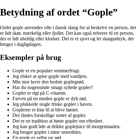
Betydning af ordet “Gople”
Ordet gople anvendes ofte i dansk slang for at beskrive en person, der
er lidt skør, mærkelig eller fjollet. Det kan også referere til en person,
der er lidt uheldig eller klodset. Det er et sjovt og let slangudtryk, der
bruges i dagligdagen.
Eksempler på brug
Gople er en populær sommerfrugt.
Jeg elsker at spise gople med vaniljeis.
Min mor laver den bedste goplegrød.
Har du nogensinde smagt syltede gopler?
Gopler er rigt på C-vitamin.
Farven på en moden gople er dyb rød.
Jeg plukkede nogle friske gopler i haven.
Goplerne er klar til at blive høstet.
Der findes forskellige sorter af gopler.
Det er en tradition at høste gopler om efteråret.
Jeg kan godt lide at drikke goplejuice til morgenmaden.
Jeg bruger gopler i mine smoothies.
En gople er saftig og sød.