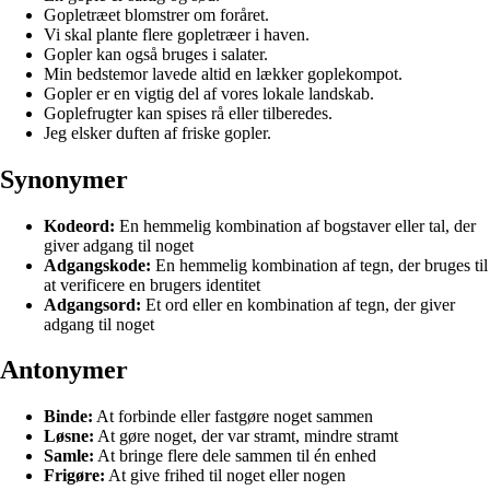
Gopletræet blomstrer om foråret.
Vi skal plante flere gopletræer i haven.
Gopler kan også bruges i salater.
Min bedstemor lavede altid en lækker goplekompot.
Gopler er en vigtig del af vores lokale landskab.
Goplefrugter kan spises rå eller tilberedes.
Jeg elsker duften af friske gopler.
Synonymer
Kodeord:
En hemmelig kombination af bogstaver eller tal, der
giver adgang til noget
Adgangskode:
En hemmelig kombination af tegn, der bruges til
at verificere en brugers identitet
Adgangsord:
Et ord eller en kombination af tegn, der giver
adgang til noget
Antonymer
Binde:
At forbinde eller fastgøre noget sammen
Løsne:
At gøre noget, der var stramt, mindre stramt
Samle:
At bringe flere dele sammen til én enhed
Frigøre:
At give frihed til noget eller nogen