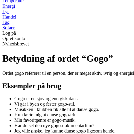
Temperatur
Energi
Lys
Handel
Tag
Sofaer
Log på
Opret konto
Nyhedsbrevet
Betydning af ordet “Gogo”
Ordet gogo refererer til en person, der er meget aktiv, ivrig og energisk 
Eksempler på brug
Gogo er en sjov og energisk dans.
Vi går i byen og fester gogo-stil.
Musikken i klubben fik alle til at danse gogo.
Hun lærte mig at danse gogo-trin.
Min favoritgenre er gogo-musik.
Har du set den nye gogo-dokumentarfilm?
Jeg ville ønske, jeg kunne danse gogo ligesom hende.