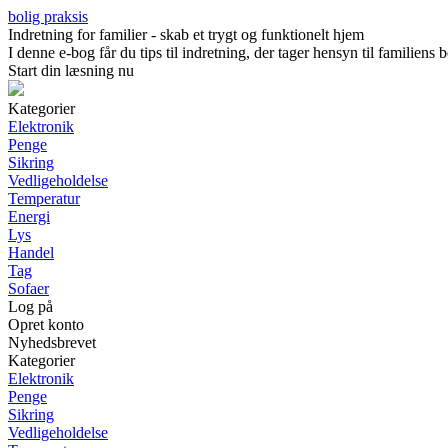
bolig praksis
Indretning for familier - skab et trygt og funktionelt hjem
I denne e-bog får du tips til indretning, der tager hensyn til familien
Start din læsning nu
Kategorier
Elektronik
Penge
Sikring
Vedligeholdelse
Temperatur
Energi
Lys
Handel
Tag
Sofaer
Log på
Opret konto
Nyhedsbrevet
Kategorier
Elektronik
Penge
Sikring
Vedligeholdelse