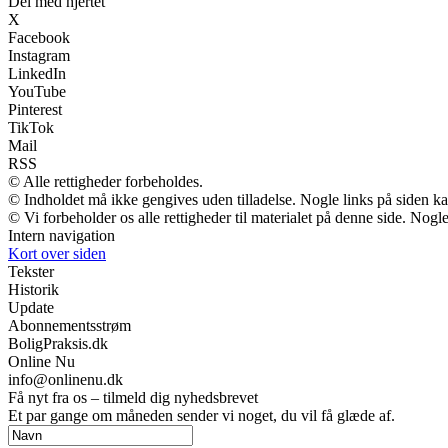
Del med hjertet
X
Facebook
Instagram
LinkedIn
YouTube
Pinterest
TikTok
Mail
RSS
© Alle rettigheder forbeholdes.
© Indholdet må ikke gengives uden tilladelse. Nogle links på siden 
© Vi forbeholder os alle rettigheder til materialet på denne side. Nog
Intern navigation
Kort over siden
Tekster
Historik
Update
Abonnementsstrøm
BoligPraksis.dk
Online Nu
info@onlinenu.dk
Få nyt fra os – tilmeld dig nyhedsbrevet
Et par gange om måneden sender vi noget, du vil få glæde af.