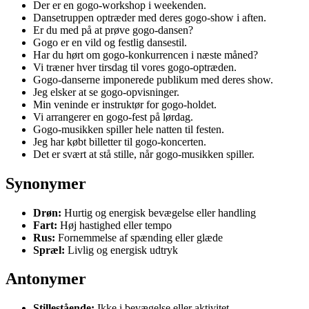
Der er en gogo-workshop i weekenden.
Dansetruppen optræder med deres gogo-show i aften.
Er du med på at prøve gogo-dansen?
Gogo er en vild og festlig dansestil.
Har du hørt om gogo-konkurrencen i næste måned?
Vi træner hver tirsdag til vores gogo-optræden.
Gogo-danserne imponerede publikum med deres show.
Jeg elsker at se gogo-opvisninger.
Min veninde er instruktør for gogo-holdet.
Vi arrangerer en gogo-fest på lørdag.
Gogo-musikken spiller hele natten til festen.
Jeg har købt billetter til gogo-koncerten.
Det er svært at stå stille, når gogo-musikken spiller.
Synonymer
Drøn:
Hurtig og energisk bevægelse eller handling
Fart:
Høj hastighed eller tempo
Rus:
Fornemmelse af spænding eller glæde
Spræl:
Livlig og energisk udtryk
Antonymer
Stillestående:
Ikke i bevægelse eller aktivitet