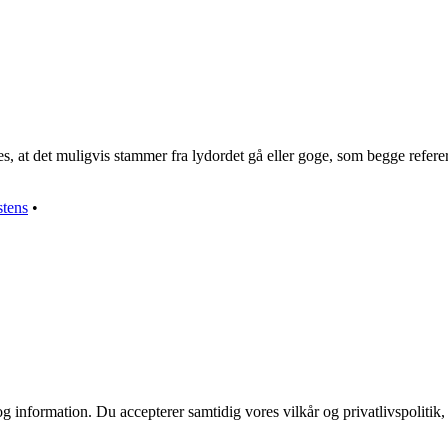
t det muligvis stammer fra lydordet gå eller goge, som begge refererer ti
stens
•
g information. Du accepterer samtidig vores vilkår og privatlivspolitik,