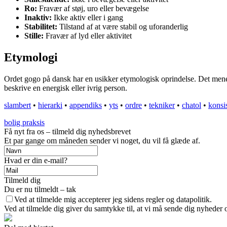
Ro:
Fravær af støj, uro eller bevægelse
Inaktiv:
Ikke aktiv eller i gang
Stabilitet:
Tilstand af at være stabil og uforanderlig
Stille:
Fravær af lyd eller aktivitet
Etymologi
Ordet gogo på dansk har en usikker etymologisk oprindelse. Det menes, a
beskrive en energisk eller ivrig person.
slambert
•
hierarki
•
appendiks
•
yts
•
ordre
•
tekniker
•
chatol
•
konsi
bolig praksis
Få nyt fra os – tilmeld dig nyhedsbrevet
Et par gange om måneden sender vi noget, du vil få glæde af.
Hvad er din e-mail?
Tilmeld dig
Du er nu tilmeldt – tak
Ved at tilmelde mig accepterer jeg sidens regler og datapolitik.
Ved at tilmelde dig giver du samtykke til, at vi må sende dig nyheder o