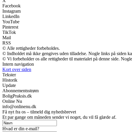
X
Facebook
Instagram
LinkedIn
YouTube
Pinterest
TikTok
Mail
RSS
© Alle rettigheder forbeholdes.
© Indholdet må ikke gengives uden tilladelse. Nogle links på siden 
© Vi forbeholder os alle rettigheder til materialet på denne side. Nog
Intern navigation
Kort over siden
Tekster
Historik
Update
Abonnementsstrøm
BoligPraksis.dk
Online Nu
info@onlinenu.dk
Få nyt fra os – tilmeld dig nyhedsbrevet
Et par gange om måneden sender vi noget, du vil få glæde af.
Hvad er din e-mail?