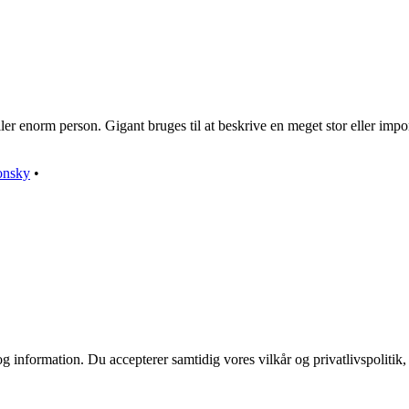
r enorm person. Gigant bruges til at beskrive en meget stor eller impon
onsky
•
g information. Du accepterer samtidig vores vilkår og privatlivspolitik,