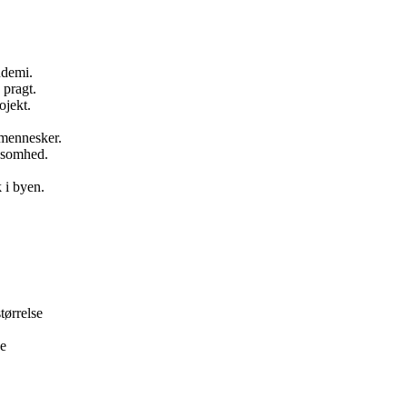
ndemi.
 pragt.
ojekt.
 mennesker.
rksomhed.
 i byen.
tørrelse
ke