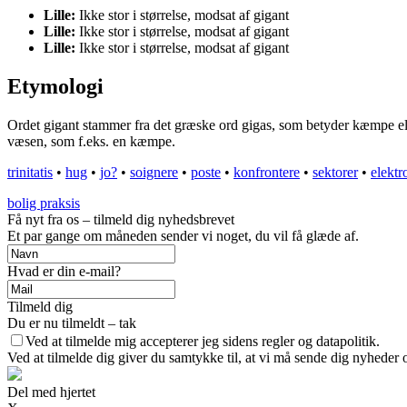
Lille:
Ikke stor i størrelse, modsat af gigant
Lille:
Ikke stor i størrelse, modsat af gigant
Lille:
Ikke stor i størrelse, modsat af gigant
Etymologi
Ordet gigant stammer fra det græske ord gigas, som betyder kæmpe elle
væsen, som f.eks. en kæmpe.
trinitatis
•
hug
•
jo?
•
soignere
•
poste
•
konfrontere
•
sektorer
•
elektr
bolig praksis
Få nyt fra os – tilmeld dig nyhedsbrevet
Et par gange om måneden sender vi noget, du vil få glæde af.
Hvad er din e-mail?
Tilmeld dig
Du er nu tilmeldt – tak
Ved at tilmelde mig accepterer jeg sidens regler og datapolitik.
Ved at tilmelde dig giver du samtykke til, at vi må sende dig nyheder o
Del med hjertet