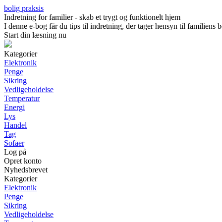
bolig praksis
Indretning for familier - skab et trygt og funktionelt hjem
I denne e-bog får du tips til indretning, der tager hensyn til familien
Start din læsning nu
Kategorier
Elektronik
Penge
Sikring
Vedligeholdelse
Temperatur
Energi
Lys
Handel
Tag
Sofaer
Log på
Opret konto
Nyhedsbrevet
Kategorier
Elektronik
Penge
Sikring
Vedligeholdelse