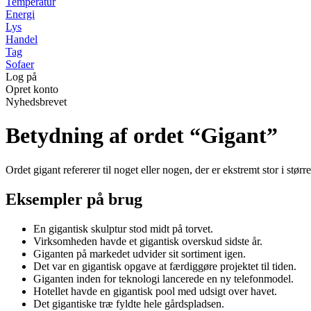
Temperatur
Energi
Lys
Handel
Tag
Sofaer
Log på
Opret konto
Nyhedsbrevet
Betydning af ordet “Gigant”
Ordet gigant refererer til noget eller nogen, der er ekstremt stor i stø
Eksempler på brug
En gigantisk skulptur stod midt på torvet.
Virksomheden havde et gigantisk overskud sidste år.
Giganten på markedet udvider sit sortiment igen.
Det var en gigantisk opgave at færdiggøre projektet til tiden.
Giganten inden for teknologi lancerede en ny telefonmodel.
Hotellet havde en gigantisk pool med udsigt over havet.
Det gigantiske træ fyldte hele gårdspladsen.