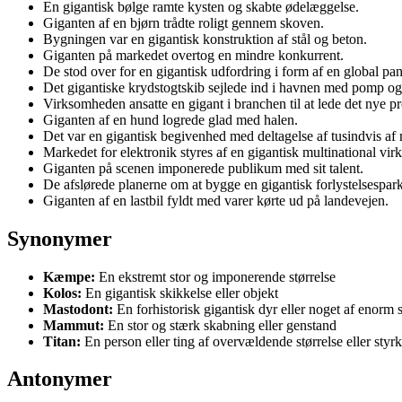
En gigantisk bølge ramte kysten og skabte ødelæggelse.
Giganten af en bjørn trådte roligt gennem skoven.
Bygningen var en gigantisk konstruktion af stål og beton.
Giganten på markedet overtog en mindre konkurrent.
De stod over for en gigantisk udfordring i form af en global pa
Det gigantiske krydstogtskib sejlede ind i havnen med pomp og
Virksomheden ansatte en gigant i branchen til at lede det nye pr
Giganten af en hund logrede glad med halen.
Det var en gigantisk begivenhed med deltagelse af tusindvis af
Markedet for elektronik styres af en gigantisk multinational vi
Giganten på scenen imponerede publikum med sit talent.
De afslørede planerne om at bygge en gigantisk forlystelsespark
Giganten af en lastbil fyldt med varer kørte ud på landevejen.
Synonymer
Kæmpe:
En ekstremt stor og imponerende størrelse
Kolos:
En gigantisk skikkelse eller objekt
Mastodont:
En forhistorisk gigantisk dyr eller noget af enorm s
Mammut:
En stor og stærk skabning eller genstand
Titan:
En person eller ting af overvældende størrelse eller styr
Antonymer