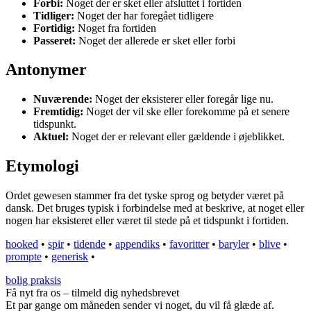
Forbi:
Noget der er sket eller afsluttet i fortiden
Tidliger:
Noget der har foregået tidligere
Fortidig:
Noget fra fortiden
Passeret:
Noget der allerede er sket eller forbi
Antonymer
Nuværende:
Noget der eksisterer eller foregår lige nu.
Fremtidig:
Noget der vil ske eller forekomme på et senere
tidspunkt.
Aktuel:
Noget der er relevant eller gældende i øjeblikket.
Etymologi
Ordet gewesen stammer fra det tyske sprog og betyder været på
dansk. Det bruges typisk i forbindelse med at beskrive, at noget eller
nogen har eksisteret eller været til stede på et tidspunkt i fortiden.
hooked
•
spir
•
tidende
•
appendiks
•
favoritter
•
baryler
•
blive
•
prompte
•
generisk
•
bolig praksis
Få nyt fra os – tilmeld dig nyhedsbrevet
Et par gange om måneden sender vi noget, du vil få glæde af.