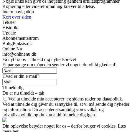
Nogle links kan give os indtjening gennem affiliateprogrammer.
Kopiering eller videreformidling kræver tilladelse.
Intern navigation
Kort over siden
Tekster
Historik
Update
Abonnementsstrøm
BoligPraksis.dk
Online Nu
info@onlinenu.dk
Få nyt fra os – tilmeld dig nyhedsbrevet
Et par gange om måneden sender vi noget, du vil få glæde af.
Hvad er din e-mail?
Tilmeld dig
Du er nu tilmeldt – tak
Ved at tilmelde mig accepterer jeg sidens regler og datapolitik.
Ved at tilmelde dig giver du samtykke til, at vi må sende dig nyheder
og information. Du accepterer samtidig vores vilkår og
privatlivspolitik, og du kan altid framelde dig igen.
Din oplevelse betyder noget for os – derfor bruger vi cookies. Læs
mere her.