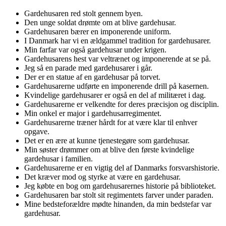
Gardehusaren red stolt gennem byen.
Den unge soldat drømte om at blive gardehusar.
Gardehusaren bærer en imponerende uniform.
I Danmark har vi en ældgammel tradition for gardehusarer.
Min farfar var også gardehusar under krigen.
Gardehusarens hest var veltrænet og imponerende at se på.
Jeg så en parade med gardehusarer i går.
Der er en statue af en gardehusar på torvet.
Gardehusarerne udførte en imponerende drill på kasernen.
Kvindelige gardehusarer er også en del af militæret i dag.
Gardehusarerne er velkendte for deres præcisjon og disciplin.
Min onkel er major i gardehusarregimentet.
Gardehusarerne træner hårdt for at være klar til enhver
opgave.
Det er en ære at kunne tjenestegøre som gardehusar.
Min søster drømmer om at blive den første kvindelige
gardehusar i familien.
Gardehusarerne er en vigtig del af Danmarks forsvarshistorie.
Det kræver mod og styrke at være en gardehusar.
Jeg købte en bog om gardehusarernes historie på biblioteket.
Gardehusaren bar stolt sit regimentets farver under paraden.
Mine bedsteforældre mødte hinanden, da min bedstefar var
gardehusar.