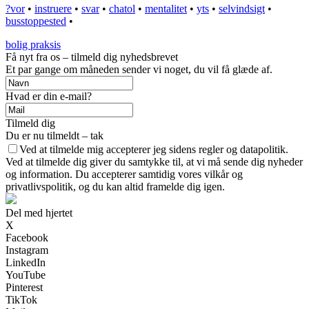
?vor
•
instruere
•
svar
•
chatol
•
mentalitet
•
yts
•
selvindsigt
•
busstoppested
•
bolig praksis
Få nyt fra os – tilmeld dig nyhedsbrevet
Et par gange om måneden sender vi noget, du vil få glæde af.
Hvad er din e-mail?
Tilmeld dig
Du er nu tilmeldt – tak
Ved at tilmelde mig accepterer jeg sidens regler og datapolitik.
Ved at tilmelde dig giver du samtykke til, at vi må sende dig nyheder
og information. Du accepterer samtidig vores vilkår og
privatlivspolitik, og du kan altid framelde dig igen.
Del med hjertet
X
Facebook
Instagram
LinkedIn
YouTube
Pinterest
TikTok