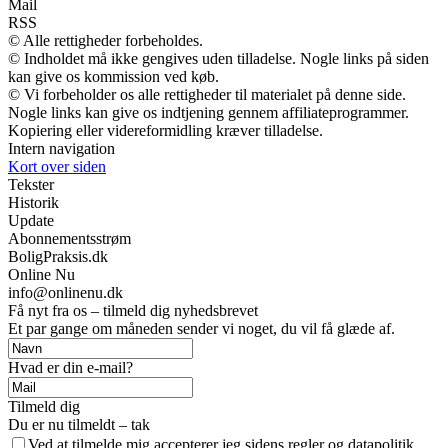
Mail
RSS
© Alle rettigheder forbeholdes.
© Indholdet må ikke gengives uden tilladelse. Nogle links på siden
kan give os kommission ved køb.
© Vi forbeholder os alle rettigheder til materialet på denne side.
Nogle links kan give os indtjening gennem affiliateprogrammer.
Kopiering eller videreformidling kræver tilladelse.
Intern navigation
Kort over siden
Tekster
Historik
Update
Abonnementsstrøm
BoligPraksis.dk
Online Nu
info@onlinenu.dk
Få nyt fra os – tilmeld dig nyhedsbrevet
Et par gange om måneden sender vi noget, du vil få glæde af.
Hvad er din e-mail?
Tilmeld dig
Du er nu tilmeldt – tak
Ved at tilmelde mig accepterer jeg sidens regler og datapolitik.