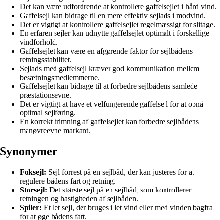
Det kan være udfordrende at kontrollere gaffelsejlet i hård vind.
Gaffelsejl kan bidrage til en mere effektiv sejlads i modvind.
Det er vigtigt at kontrollere gaffelsejlet regelmæssigt for slitage.
En erfaren sejler kan udnytte gaffelsejlet optimalt i forskellige
vindforhold.
Gaffelsejlet kan være en afgørende faktor for sejlbådens
retningsstabilitet.
Sejlads med gaffelsejl kræver god kommunikation mellem
besætningsmedlemmerne.
Gaffelsejlet kan bidrage til at forbedre sejlbådens samlede
præstationsevne.
Det er vigtigt at have et velfungerende gaffelsejl for at opnå
optimal sejlføring.
En korrekt trimning af gaffelsejlet kan forbedre sejlbådens
manøvreevne markant.
Synonymer
Foksejl:
Sejl forrest på en sejlbåd, der kan justeres for at
regulere bådens fart og retning.
Storsejl:
Det største sejl på en sejlbåd, som kontrollerer
retningen og hastigheden af sejlbåden.
Spiler:
Et let sejl, der bruges i let vind eller med vinden bagfra
for at øge bådens fart.