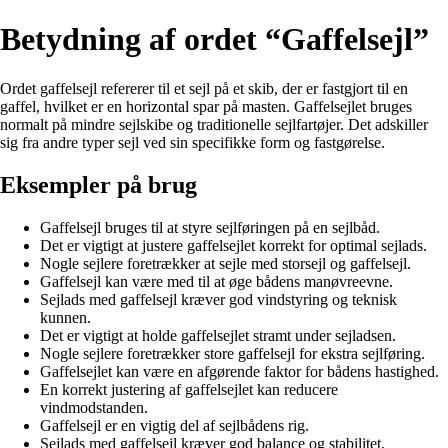
Betydning af ordet “Gaffelsejl”
Ordet gaffelsejl refererer til et sejl på et skib, der er fastgjort til en
gaffel, hvilket er en horizontal spar på masten. Gaffelsejlet bruges
normalt på mindre sejlskibe og traditionelle sejlfartøjer. Det adskiller
sig fra andre typer sejl ved sin specifikke form og fastgørelse.
Eksempler på brug
Gaffelsejl bruges til at styre sejlføringen på en sejlbåd.
Det er vigtigt at justere gaffelsejlet korrekt for optimal sejlads.
Nogle sejlere foretrækker at sejle med storsejl og gaffelsejl.
Gaffelsejl kan være med til at øge bådens manøvreevne.
Sejlads med gaffelsejl kræver god vindstyring og teknisk
kunnen.
Det er vigtigt at holde gaffelsejlet stramt under sejladsen.
Nogle sejlere foretrækker store gaffelsejl for ekstra sejlføring.
Gaffelsejlet kan være en afgørende faktor for bådens hastighed.
En korrekt justering af gaffelsejlet kan reducere
vindmodstanden.
Gaffelsejl er en vigtig del af sejlbådens rig.
Sejlads med gaffelsejl kræver god balance og stabilitet.