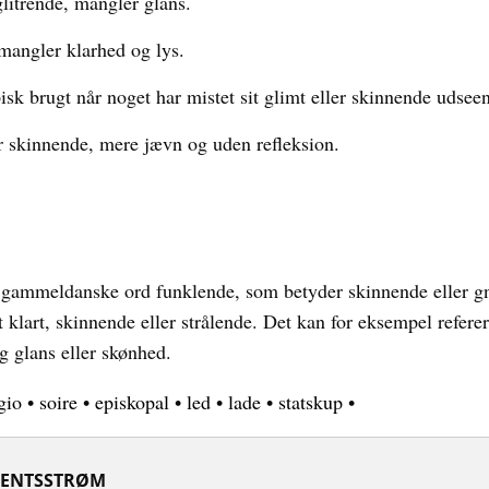
litrende, mangler glans.
mangler klarhed og lys.
sk brugt når noget har mistet sit glimt eller skinnende udsee
r skinnende, mere jævn og uden refleksion.
gammeldanske ord funklende, som betyder skinnende eller gni
t klart, skinnende eller strålende. Det kan for eksempel referere
ig glans eller skønhed.
gio
•
soire
•
episkopal
•
led
•
lade
•
statskup
•
ENTSSTRØM