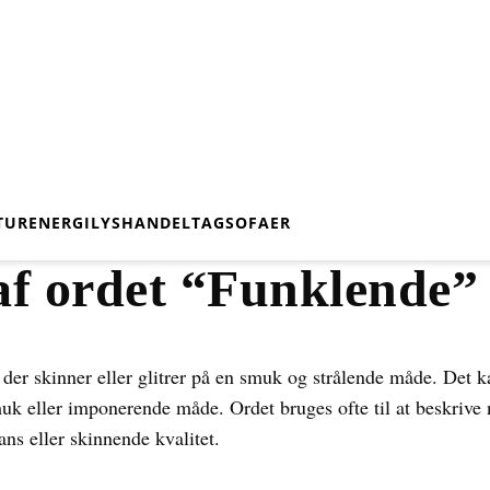
TUR
ENERGI
LYS
HANDEL
TAG
SOFAER
af ordet “Funklende”
der skinner eller glitrer på en smuk og strålende måde. Det kan
uk eller imponerende måde. Ordet bruges ofte til at beskrive n
ans eller skinnende kvalitet.