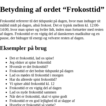
Betydning af ordet “Frokosttid”
Frokosttid refererer til det tidspunkt på dagen, hvor man indtager sit
måltid midt på dagen, altså frokost. Det er typisk mellem kl. 12:00-
14:00, hvor man spiser og hviler lidt, inden man fortsætter med resten
af dagen. Frokosttid er en vigtig del af danskernes madkultur og en
pause, der bidrager til energi og velvære resten af dagen.
Eksempler på brug
Det er frokosttid, lad os spise!
Jeg elsker at spise frokosttid
Hvornår er det frokosttid?
Frokosttid er det bedste tidspunkt på dagen
Lad os mødes til frokosttid i morgen
Har du allerede spist frokosttid?
Vi spiser altid frokosttid kl. 12
Frokosttid er en vigtig del af dagen
Lad os nyde frokosttid sammen
Når det er frokosttid, skal vi spise godt
Frokosttid er en god lejlighed til at slappe af
Hvorfor er frokosttid så vigtig?