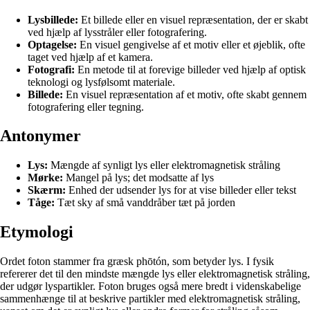
Lysbillede:
Et billede eller en visuel repræsentation, der er skabt
ved hjælp af lysstråler eller fotografering.
Optagelse:
En visuel gengivelse af et motiv eller et øjeblik, ofte
taget ved hjælp af et kamera.
Fotografi:
En metode til at forevige billeder ved hjælp af optisk
teknologi og lysfølsomt materiale.
Billede:
En visuel repræsentation af et motiv, ofte skabt gennem
fotografering eller tegning.
Antonymer
Lys:
Mængde af synligt lys eller elektromagnetisk stråling
Mørke:
Mangel på lys; det modsatte af lys
Skærm:
Enhed der udsender lys for at vise billeder eller tekst
Tåge:
Tæt sky af små vanddråber tæt på jorden
Etymologi
Ordet foton stammer fra græsk phōtón, som betyder lys. I fysik
refererer det til den mindste mængde lys eller elektromagnetisk stråling,
der udgør lyspartikler. Foton bruges også mere bredt i videnskabelige
sammenhænge til at beskrive partikler med elektromagnetisk stråling,