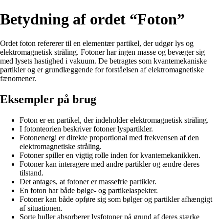
Betydning af ordet “Foton”
Ordet foton refererer til en elementær partikel, der udgør lys og
elektromagnetisk stråling. Fotoner har ingen masse og bevæger sig
med lysets hastighed i vakuum. De betragtes som kvantemekaniske
partikler og er grundlæggende for forståelsen af elektromagnetiske
fænomener.
Eksempler på brug
Foton er en partikel, der indeholder elektromagnetisk stråling.
I fotonteorien beskriver fotoner lyspartikler.
Fotonenergi er direkte proportional med frekvensen af den
elektromagnetiske stråling.
Fotoner spiller en vigtig rolle inden for kvantemekanikken.
Fotoner kan interagere med andre partikler og ændre deres
tilstand.
Det antages, at fotoner er massefrie partikler.
En foton har både bølge- og partikelaspekter.
Fotoner kan både opføre sig som bølger og partikler afhængigt
af situationen.
Sorte huller absorberer lysfotoner på grund af deres stærke