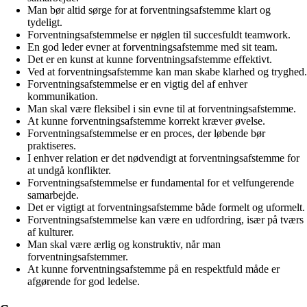
Man bør altid sørge for at forventningsafstemme klart og
tydeligt.
Forventningsafstemmelse er nøglen til succesfuldt teamwork.
En god leder evner at forventningsafstemme med sit team.
Det er en kunst at kunne forventningsafstemme effektivt.
Ved at forventningsafstemme kan man skabe klarhed og tryghed.
Forventningsafstemmelse er en vigtig del af enhver
kommunikation.
Man skal være fleksibel i sin evne til at forventningsafstemme.
At kunne forventningsafstemme korrekt kræver øvelse.
Forventningsafstemmelse er en proces, der løbende bør
praktiseres.
I enhver relation er det nødvendigt at forventningsafstemme for
at undgå konflikter.
Forventningsafstemmelse er fundamental for et velfungerende
samarbejde.
Det er vigtigt at forventningsafstemme både formelt og uformelt.
Forventningsafstemmelse kan være en udfordring, især på tværs
af kulturer.
Man skal være ærlig og konstruktiv, når man
forventningsafstemmer.
At kunne forventningsafstemme på en respektfuld måde er
afgørende for god ledelse.