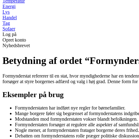
Temperatur
Energi
Lys
Handel
Tag
Sofaer
Log på
Opret konto
Nyhedsbrevet
Betydning af ordet “Formynder
Formynderstat refererer til en stat, hvor myndighederne har en tendens
forsøger at styre borgernes adfærd og valg i høj grad. Denne form for
Eksempler på brug
Formynderstaten har indført nye regler for børnefamilier.
Mange borgere føler sig begrænset af formynderstatens indgrib
Modstanden mod formynderstaten vokser blandt befolkningen.
Formynderstaten forsøger at regulere alle aspekter af samfundsli
Nogle mener, at formynderstaten fratager borgerne deres frihed.
Debatten om formynderstatens rolle præger politiske diskussion