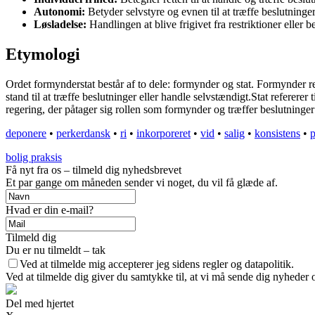
Autonomi:
Betyder selvstyre og evnen til at træffe beslutninge
Løsladelse:
Handlingen at blive frigivet fra restriktioner eller 
Etymologi
Ordet formynderstat består af to dele: formynder og stat. Formynder ref
stand til at træffe beslutninger eller handle selvstændigt.Stat referere
regering, der påtager sig rollen som formynder og træffer beslutninger
deponere
•
perkerdansk
•
ri
•
inkorporeret
•
vid
•
salig
•
konsistens
•
bolig praksis
Få nyt fra os – tilmeld dig nyhedsbrevet
Et par gange om måneden sender vi noget, du vil få glæde af.
Hvad er din e-mail?
Tilmeld dig
Du er nu tilmeldt – tak
Ved at tilmelde mig accepterer jeg sidens regler og datapolitik.
Ved at tilmelde dig giver du samtykke til, at vi må sende dig nyheder o
Del med hjertet