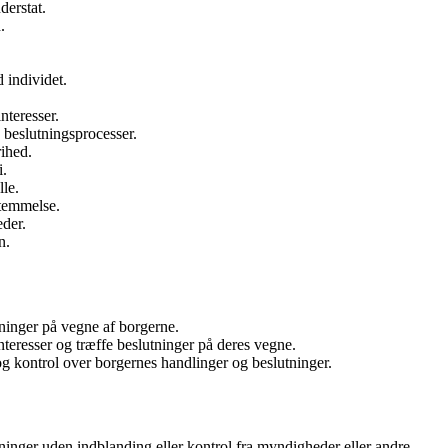
erstat.
.
 individet.
nteresser.
beslutningsprocesser.
rihed.
i.
lle.
stemmelse.
eder.
n.
tninger på vegne af borgerne.
interesser og træffe beslutninger på deres vegne.
og kontrol over borgernes handlinger og beslutninger.
tninger uden indblanding eller kontrol fra myndigheder eller andre.