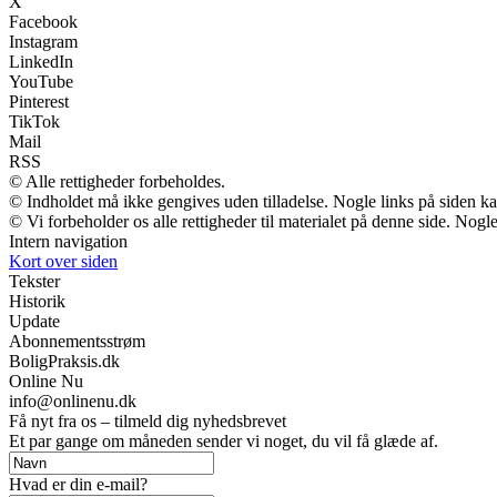
X
Facebook
Instagram
LinkedIn
YouTube
Pinterest
TikTok
Mail
RSS
© Alle rettigheder forbeholdes.
© Indholdet må ikke gengives uden tilladelse. Nogle links på siden 
© Vi forbeholder os alle rettigheder til materialet på denne side. Nog
Intern navigation
Kort over siden
Tekster
Historik
Update
Abonnementsstrøm
BoligPraksis.dk
Online Nu
info@onlinenu.dk
Få nyt fra os – tilmeld dig nyhedsbrevet
Et par gange om måneden sender vi noget, du vil få glæde af.
Hvad er din e-mail?