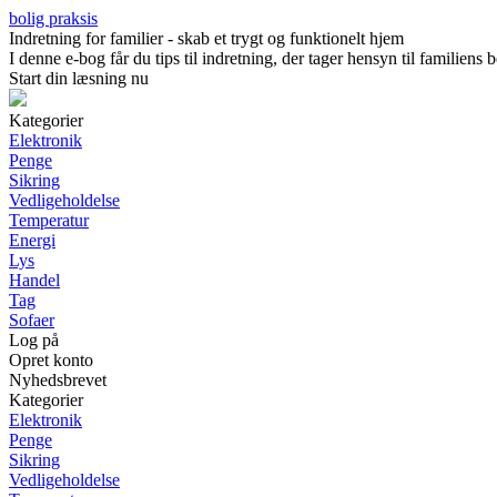
bolig praksis
Indretning for familier - skab et trygt og funktionelt hjem
I denne e-bog får du tips til indretning, der tager hensyn til familien
Start din læsning nu
Kategorier
Elektronik
Penge
Sikring
Vedligeholdelse
Temperatur
Energi
Lys
Handel
Tag
Sofaer
Log på
Opret konto
Nyhedsbrevet
Kategorier
Elektronik
Penge
Sikring
Vedligeholdelse