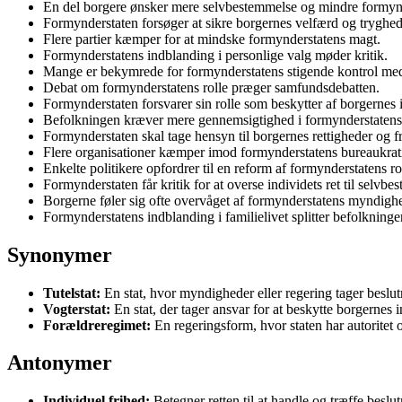
En del borgere ønsker mere selvbestemmelse og mindre formynd
Formynderstaten forsøger at sikre borgernes velfærd og tryghed
Flere partier kæmper for at mindske formynderstatens magt.
Formynderstatens indblanding i personlige valg møder kritik.
Mange er bekymrede for formynderstatens stigende kontrol med
Debat om formynderstatens rolle præger samfundsdebatten.
Formynderstaten forsvarer sin rolle som beskytter af borgernes i
Befolkningen kræver mere gennemsigtighed i formynderstatens 
Formynderstaten skal tage hensyn til borgernes rettigheder og f
Flere organisationer kæmper imod formynderstatens bureaukrat
Enkelte politikere opfordrer til en reform af formynderstatens ro
Formynderstaten får kritik for at overse individets ret til selvbe
Borgerne føler sig ofte overvåget af formynderstatens myndigh
Formynderstatens indblanding i familielivet splitter befolkninge
Synonymer
Tutelstat:
En stat, hvor myndigheder eller regering tager beslu
Vogterstat:
En stat, der tager ansvar for at beskytte borgernes 
Forældreregimet:
En regeringsform, hvor staten har autoritet 
Antonymer
Individuel frihed:
Betegner retten til at handle og træffe beslu