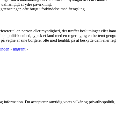
r uafhængigt af ydre påvirkning.
begrænsninger, ofte brugt i forbindelse med fængsling.
ererer til en person eller myndighed, der træffer beslutninger eller han
r til en politisk enhed, typisk et land med en regering og en bestemt geog
 på vegne af sine borgere, ofte med henblik på at beskytte dem eller re
pinden
•
migrant
•
g information. Du accepterer samtidig vores vilkår og privatlivspolitik,