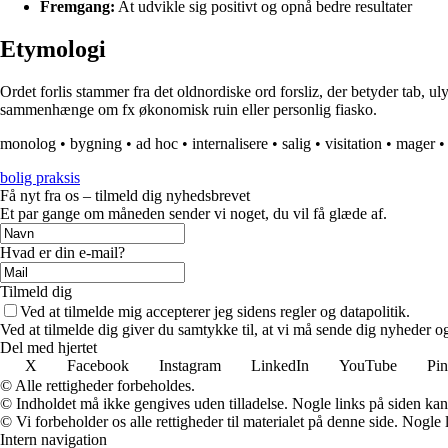
Fremgang:
At udvikle sig positivt og opnå bedre resultater
Etymologi
Ordet forlis stammer fra det oldnordiske ord forsliz, der betyder tab, 
sammenhænge om fx økonomisk ruin eller personlig fiasko.
monolog
•
bygning
•
ad hoc
•
internalisere
•
salig
•
visitation
•
mager
bolig praksis
Få nyt fra os – tilmeld dig nyhedsbrevet
Et par gange om måneden sender vi noget, du vil få glæde af.
Hvad er din e-mail?
Tilmeld dig
Ved at tilmelde mig accepterer jeg sidens regler og datapolitik.
Ved at tilmelde dig giver du samtykke til, at vi må sende dig nyheder og
Del med hjertet
X
Facebook
Instagram
LinkedIn
YouTube
Pin
© Alle rettigheder forbeholdes.
© Indholdet må ikke gengives uden tilladelse. Nogle links på siden ka
© Vi forbeholder os alle rettigheder til materialet på denne side. Nogle
Intern navigation