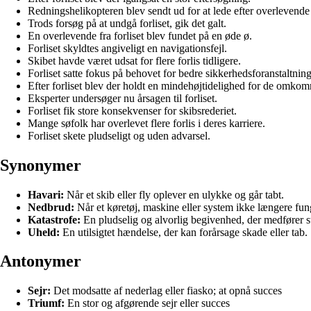
Redningshelikopteren blev sendt ud for at lede efter overlevende f
Trods forsøg på at undgå forliset, gik det galt.
En overlevende fra forliset blev fundet på en øde ø.
Forliset skyldtes angiveligt en navigationsfejl.
Skibet havde været udsat for flere forlis tidligere.
Forliset satte fokus på behovet for bedre sikkerhedsforanstaltninge
Efter forliset blev der holdt en mindehøjtidelighed for de omkom
Eksperter undersøger nu årsagen til forliset.
Forliset fik store konsekvenser for skibsrederiet.
Mange søfolk har overlevet flere forlis i deres karriere.
Forliset skete pludseligt og uden advarsel.
Synonymer
Havari:
Når et skib eller fly oplever en ulykke og går tabt.
Nedbrud:
Når et køretøj, maskine eller system ikke længere fun
Katastrofe:
En pludselig og alvorlig begivenhed, der medfører st
Uheld:
En utilsigtet hændelse, der kan forårsage skade eller tab.
Antonymer
Sejr:
Det modsatte af nederlag eller fiasko; at opnå succes
Triumf:
En stor og afgørende sejr eller succes