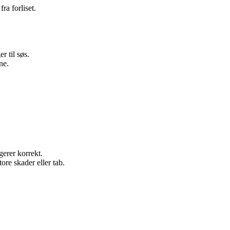
ra forliset.
r til søs.
ne.
gerer korrekt.
ore skader eller tab.