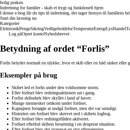
bolig praksis
Indretning for familier - skab et trygt og funktionelt hjem
I denne e-bog får du tips til indretning, der tager hensyn til familiens 
Start din læsning nu
Kategorier
Elektronik
Penge
Sikring
Vedligeholdelse
Temperatur
Energi
Lys
Handel
T
Log på
Opret konto
Nyhedsbrevet
Betydning af ordet “Forlis”
Forlis betyder normalt en ulykke, hvor et skib eller en båd sinker eller g
Eksempler på brug
Skibet led et forlis under den voldsomme storm.
Efter forliset blev redningsaktionen sat i gang.
Forlist skibsdæk blev skyllet i land af havet.
Mange mennesker omkom under forliset.
Kaptajnen forsøgte at undgå forliset, men det var umuligt.
Historien om forliset blev skrevet ned i skibets logbog.
Efter forliset blev redningsflåden aktiveret.
Forliset efterlod skibets besætning i en desperat situation.
Efter forliset blev der igangsat en stor eftersøgning.