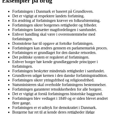
Eksempler på brug
Forfatningen i Danmark er baseret på Grundloven.
Det er vigtigt at respektere landets forfatning.
En ændring af forfatningen kræver en folkeafstemning.
Forfatningen sikrer borgernes rettigheder og friheder.
Forfatningen fastsætter magtfordelingen i samfundet.
Enhver handling skal være i overensstemmelse med
forfatningen.
Domstolene har til opgave at fortolke forfatningen.
Forfatningen kan ændres gennem en parlamentarisk proces.
Forfatningen er grundlaget for den danske retsorden.
Det politiske system er reguleret af forfatningen.
Enhver borger bør kende grundlæggende principper i
forfatningen.
Forfatningen beskytter mindretals rettigheder i samfundet.
Grundloven udgør kernen i den danske forfatningstradition.
Forfatningen sikrer ytringsfrihed og religionsfrihed.
Statsministeren skal overholde forfatningens bestemmelser.
Forfatningen garanterer retssikkerheden for alle borgere.
Det er vigtigt at forstå forfatningens historiske baggrund.
Forfatningen blev vedtaget i 1849 og er siden blevet ændret
flere gange.
Forfatningen er et udtryk for demokratiet i Danmark.
Borgerne har ret til at kende deres rettigheder ifølge