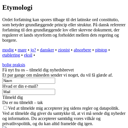
Etymologi
Ordet forfatning kan spores tilbage til det latinske ord constitutio,
som betyder grundlæggende princip eller struktur. På dansk refererer
forfatning til den grundlæggende lov eller skrevne dokument, der
regulerer et lands styreform og forholdet mellem dets regering og
borgere.
modig
•
mare
•
jo?
•
dansker
•
zionist
•
absorbere
•
pitstop
•
etablering
•
eksil
•
bolig praksis
Få nyt fra os – tilmeld dig nyhedsbrevet
Et par gange om måneden sender vi noget, du vil få glæde af.
Hvad er din e-mail?
Tilmeld dig
Du er nu tilmeldt – tak
Ved at tilmelde mig accepterer jeg sidens regler og datapolitik.
Ved at tilmelde dig giver du samtykke til, at vi må sende dig nyheder
og information. Du accepterer samtidig vores vilkår og
privatlivspolitik, og du kan altid framelde dig igen.