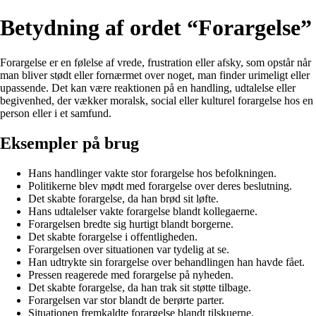
Betydning af ordet “Forargelse”
Forargelse er en følelse af vrede, frustration eller afsky, som opstår når
man bliver stødt eller fornærmet over noget, man finder urimeligt eller
upassende. Det kan være reaktionen på en handling, udtalelse eller
begivenhed, der vækker moralsk, social eller kulturel forargelse hos en
person eller i et samfund.
Eksempler på brug
Hans handlinger vakte stor forargelse hos befolkningen.
Politikerne blev mødt med forargelse over deres beslutning.
Det skabte forargelse, da han brød sit løfte.
Hans udtalelser vakte forargelse blandt kollegaerne.
Forargelsen bredte sig hurtigt blandt borgerne.
Det skabte forargelse i offentligheden.
Forargelsen over situationen var tydelig at se.
Han udtrykte sin forargelse over behandlingen han havde fået.
Pressen reagerede med forargelse på nyheden.
Det skabte forargelse, da han trak sit støtte tilbage.
Forargelsen var stor blandt de berørte parter.
Situationen fremkaldte forargelse blandt tilskuerne.