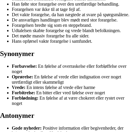
Han følte stor forargelse over den uretfærdige behandling.
Forargelsen var ikke til at tage fejl af.
Det vakte forargelse, da han nægtede at svare på spørgsmålene.
De ansvarliges handlinger blev mødt med stor forargelse.
Forargelsen bredte sig som en steppebrand.
Udtalelsen skabte forargelse og vrede blandt befolkningen.
Det mødte massiv forargelse fra alle sider.
Hans opførsel vakte forargelse i samfundet.
Synonymer
Forbavselse:
En følelse af overraskelse eller forbløffelse over
noget
Oprørelse:
En følelse af vrede eller indignation over noget
uretfærdigt eller skammeligt
Vrede:
En intens følelse af vrede eller harme
Forbitrelse:
En bitter eller vred følelse over noget
Forblødning:
En følelse af at være chokeret eller rystet over
noget
Antonymer
Gode nyheder:
Positive information eller begivenheder, der