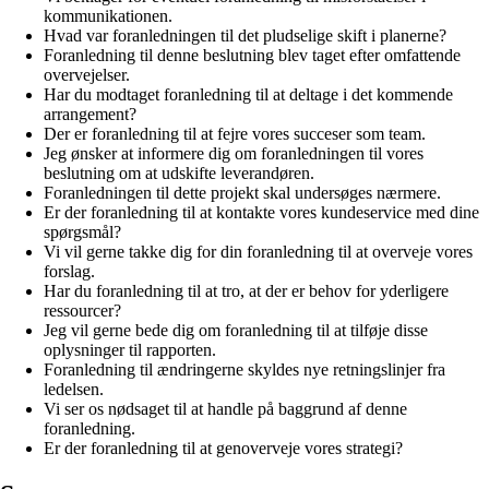
kommunikationen.
Hvad var foranledningen til det pludselige skift i planerne?
Foranledning til denne beslutning blev taget efter omfattende
overvejelser.
Har du modtaget foranledning til at deltage i det kommende
arrangement?
Der er foranledning til at fejre vores succeser som team.
Jeg ønsker at informere dig om foranledningen til vores
beslutning om at udskifte leverandøren.
Foranledningen til dette projekt skal undersøges nærmere.
Er der foranledning til at kontakte vores kundeservice med dine
spørgsmål?
Vi vil gerne takke dig for din foranledning til at overveje vores
forslag.
Har du foranledning til at tro, at der er behov for yderligere
ressourcer?
Jeg vil gerne bede dig om foranledning til at tilføje disse
oplysninger til rapporten.
Foranledning til ændringerne skyldes nye retningslinjer fra
ledelsen.
Vi ser os nødsaget til at handle på baggrund af denne
foranledning.
Er der foranledning til at genoverveje vores strategi?