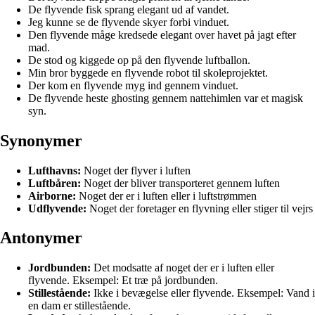
De flyvende fisk sprang elegant ud af vandet.
Jeg kunne se de flyvende skyer forbi vinduet.
Den flyvende måge kredsede elegant over havet på jagt efter
mad.
De stod og kiggede op på den flyvende luftballon.
Min bror byggede en flyvende robot til skoleprojektet.
Der kom en flyvende myg ind gennem vinduet.
De flyvende heste ghosting gennem nattehimlen var et magisk
syn.
Synonymer
Lufthavns:
Noget der flyver i luften
Luftbåren:
Noget der bliver transporteret gennem luften
Airborne:
Noget der er i luften eller i luftstrømmen
Udflyvende:
Noget der foretager en flyvning eller stiger til vejrs
Antonymer
Jordbunden:
Det modsatte af noget der er i luften eller
flyvende. Eksempel: Et træ på jordbunden.
Stillestående:
Ikke i bevægelse eller flyvende. Eksempel: Vand i
en dam er stillestående.