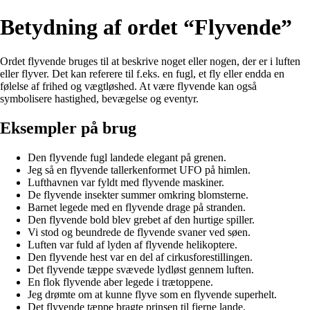
Betydning af ordet “Flyvende”
Ordet flyvende bruges til at beskrive noget eller nogen, der er i luften
eller flyver. Det kan referere til f.eks. en fugl, et fly eller endda en
følelse af frihed og vægtløshed. At være flyvende kan også
symbolisere hastighed, bevægelse og eventyr.
Eksempler på brug
Den flyvende fugl landede elegant på grenen.
Jeg så en flyvende tallerkenformet UFO på himlen.
Lufthavnen var fyldt med flyvende maskiner.
De flyvende insekter summer omkring blomsterne.
Barnet legede med en flyvende drage på stranden.
Den flyvende bold blev grebet af den hurtige spiller.
Vi stod og beundrede de flyvende svaner ved søen.
Luften var fuld af lyden af flyvende helikoptere.
Den flyvende hest var en del af cirkusforestillingen.
Det flyvende tæppe svævede lydløst gennem luften.
En flok flyvende aber legede i trætoppene.
Jeg drømte om at kunne flyve som en flyvende superhelt.
Det flyvende tæppe bragte prinsen til fjerne lande.