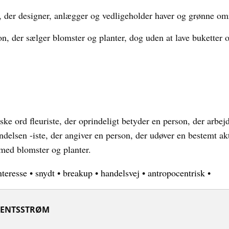
 der designer, anlægger og vedligeholder haver og grønne om
n, der sælger blomster og planter, dog uden at lave bukette
nske ord fleuriste, der oprindeligt betyder en person, der arbe
delsen -iste, der angiver en person, der udøver en bestemt akti
r med blomster og planter.
nteresse
•
snydt
•
breakup
•
handelsvej
•
antropocentrisk
•
ENTSSTRØM