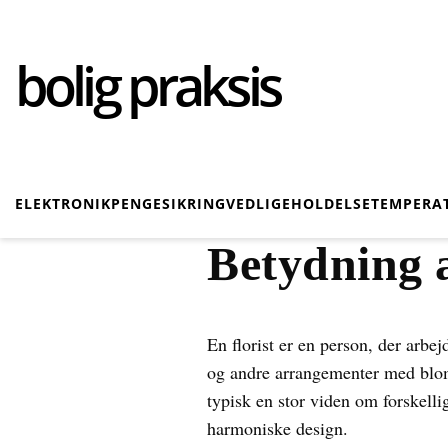
bolig praksis
ELEKTRONIK
PENGE
SIKRING
VEDLIGEHOLDELSE
TEMPERA
Betydning a
En florist er en person, der arbe
og andre arrangementer med blomst
typisk en stor viden om forskell
harmoniske design.