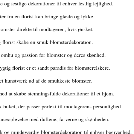
 og festlige dekorationer til enhver festlig lejlighed.
r fra en florist kan bringe glæde og lykke.
lomster direkte til modtageren, hvis ønsket.
g florist skabe en smuk blomsterdekoration.
r omhu og passion for blomster og deres skønhed.
tig florist er et sandt paradis for blomsterelskere.
 et kunstværk ud af de smukkeste blomster.
med at skabe stemningsfulde dekorationer til et hjem.
 buket, der passer perfekt til modtagerens personlighed.
sanseoplevelse med duftene, farverne og skønheden.
uk og mindeværdig blomsterdekoration til enhver begivenhed.