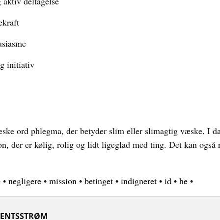
 aktiv deltagelse
kraft
usiasme
 initiativ
ske ord phlegma, der betyder slim eller slimagtig væske. I d
on, der er kølig, rolig og lidt ligeglad med ting. Det kan også re
e
•
negligere
•
mission
•
betinget
•
indigneret
•
id
•
he
•
ENTSSTRØM