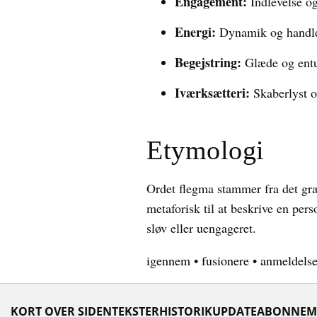
Engagement:
Indlevelse og
Energi:
Dynamik og handle
Begejstring:
Glæde og ent
Iværksætteri:
Skaberlyst og
Etymologi
Ordet flegma stammer fra det græ
metaforisk til at beskrive en pers
sløv eller uengageret.
igennem
•
fusionere
•
anmeldels
KORT OVER SIDEN
TEKSTER
HISTORIK
UPDATE
ABONNEM