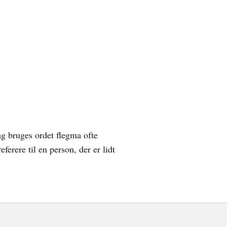
ag bruges ordet flegma ofte
ferere til en person, der er lidt