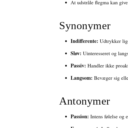
At udstråle flegma kan give
Synonymer
Indifferente:
Udtrykker lig
Sløv:
Uinteresseret og langs
Passiv:
Handler ikke proakt
Langsom:
Bevæger sig eller
Antonymer
Passion:
Intens følelse og 