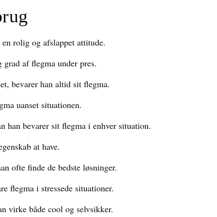
brug
en rolig og afslappet attitude.
 grad af flegma under pres.
et, bevarer han altid sit flegma.
egma uanset situationen.
 han bevarer sit flegma i enhver situation.
egenskab at have.
n ofte finde de bedste løsninger.
re flegma i stressede situationer.
 virke både cool og selvsikker.