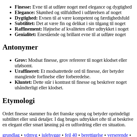
Finesse:
Evne til at udføre noget med elegance og dygtighed
Elegance:
Skønhed og stilfuldhed i udførelsen af noget
Dygtighed:
Evnen til at være kompetent og færdighedsfuld
Subtilitet:
Det at være fin og delikat i sin tilgang til noget
Raffinement:
Højnelse af kvaliteten eller udtrykket i noget
Genialitet:
Enestående og brillant evne til at udføre noget
Antonymer
Grov:
Modsat finesse, grov refererer til noget klodset eller
ufølsomt.
Uraffineret:
Et modsatrettede ord til finesse, der betyder
manglende forfinelse eller forberedelse.
Kluntet:
Dette står i kontrast til finesse og beskriver noget
uhåndterligt eller klodset.
Etymologi
Ordet finesse stammer fra det franske sprog og betyder oprindeligt
subtilitet eller små detaljer. I dag bruges udtrykket ofte til at beskrive
en elegant eller smart løsning på en udfordring eller en situation.
grundlag
•
ydmyg
•
julehygge
•
fejl 40
•
berettigelse
•
verserende
•