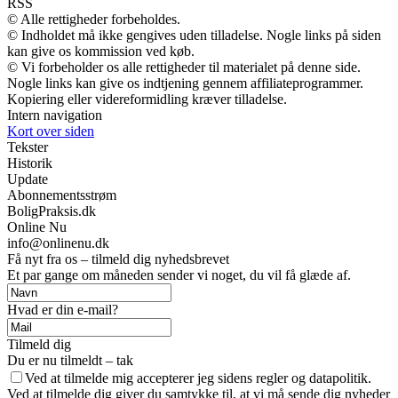
RSS
© Alle rettigheder forbeholdes.
© Indholdet må ikke gengives uden tilladelse. Nogle links på siden
kan give os kommission ved køb.
© Vi forbeholder os alle rettigheder til materialet på denne side.
Nogle links kan give os indtjening gennem affiliateprogrammer.
Kopiering eller videreformidling kræver tilladelse.
Intern navigation
Kort over siden
Tekster
Historik
Update
Abonnementsstrøm
BoligPraksis.dk
Online Nu
info@onlinenu.dk
Få nyt fra os – tilmeld dig nyhedsbrevet
Et par gange om måneden sender vi noget, du vil få glæde af.
Hvad er din e-mail?
Tilmeld dig
Du er nu tilmeldt – tak
Ved at tilmelde mig accepterer jeg sidens regler og datapolitik.
Ved at tilmelde dig giver du samtykke til, at vi må sende dig nyheder