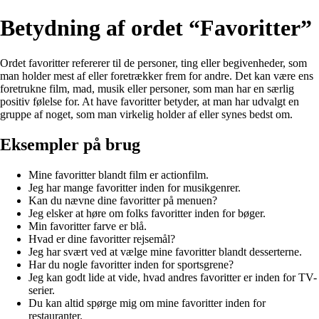
Betydning af ordet “Favoritter”
Ordet favoritter refererer til de personer, ting eller begivenheder, som
man holder mest af eller foretrækker frem for andre. Det kan være ens
foretrukne film, mad, musik eller personer, som man har en særlig
positiv følelse for. At have favoritter betyder, at man har udvalgt en
gruppe af noget, som man virkelig holder af eller synes bedst om.
Eksempler på brug
Mine favoritter blandt film er actionfilm.
Jeg har mange favoritter inden for musikgenrer.
Kan du nævne dine favoritter på menuen?
Jeg elsker at høre om folks favoritter inden for bøger.
Min favoritter farve er blå.
Hvad er dine favoritter rejsemål?
Jeg har svært ved at vælge mine favoritter blandt desserterne.
Har du nogle favoritter inden for sportsgrene?
Jeg kan godt lide at vide, hvad andres favoritter er inden for TV-
serier.
Du kan altid spørge mig om mine favoritter inden for
restauranter.