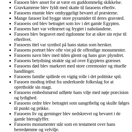
Faraoen blev anset for at være en guddommelig skikkelse.
Gravkamrene blev fyldt med skatte til faraoens efterliv.
Faraoens mumie blev omhyggeligt bevaret af præsterne.
Mange faraoer lod bygge store pyramider til deres gravsted.
Faraoens ord blev betragtet som lov i det gamle Egypten.
Faraoens hær var veltrænet og frygtet i nabolandene.
Faraoen blev begravet med rigdomme for at sikre sin rejse til
efterlivet.
Faraoens titel var symbol på hans status som hersker.
Faraoens portræt blev ofte vist på de offentlige monumenter.
Faraoens navn blev med tiden glemt og hans grav plyndret.
Faraoens betydning strakte sig ud over Egyptens grænser.
Faraoens død blev markeret med store ceremonier og rituelle
handlinger.
Faraoens familie spillede en vigtig rolle i det politiske spil.
Faraoen modtog tribut fra underkuede folkeslag for at
opretholde sin magt.
Faraoens embedsmænd udførte hans vilje med nøje præcision
og lydighed.
Faraoens ordre blev betragtet som uangribelig og skulle følges
til punkt og prikke.
Faraoens liv og gerninger blev nedskrevet og bevaret i de
gamle hieroglyffer.
Faraoens monumenter står som en testament over hans
herredømme og velvilje.