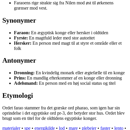
Faraoens rige strakte sig fra Nilen mod øst til ørkenens
grænser mod vest.
Synonymer
Faraon:
En ægyptisk konge eller hersker i oldtiden
Fyrste:
En magtfuld leder med stor autoritet
Hersker:
En person med magt til at styre et område eller et
folk
Antonymer
Dronning:
En kvindelig monark eller ægtefælle til en konge
Prins:
En mandlig efterkommer af en konge eller dronning
Adelsmand:
En person med en høj social status og titel
Etymologi
Ordet farao stammer fra det græske ord pharao, som igen har sin
oprindelse i det egyptiske ord pr-3, der betyder stor hus. Ordet blev
brugt som en titel for de oldtidens egyptiske konger.
materialer
•
spe
•
energikilde
•
lod
•
mare
•
plebejer
•
faster
•
lento
•