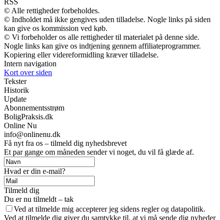
RSS
© Alle rettigheder forbeholdes.
© Indholdet må ikke gengives uden tilladelse. Nogle links på siden
kan give os kommission ved køb.
© Vi forbeholder os alle rettigheder til materialet på denne side.
Nogle links kan give os indtjening gennem affiliateprogrammer.
Kopiering eller videreformidling kræver tilladelse.
Intern navigation
Kort over siden
Tekster
Historik
Update
Abonnementsstrøm
BoligPraksis.dk
Online Nu
info@onlinenu.dk
Få nyt fra os – tilmeld dig nyhedsbrevet
Et par gange om måneden sender vi noget, du vil få glæde af.
Hvad er din e-mail?
Tilmeld dig
Du er nu tilmeldt – tak
Ved at tilmelde mig accepterer jeg sidens regler og datapolitik.
Ved at tilmelde dig giver du samtykke til, at vi må sende dig nyheder