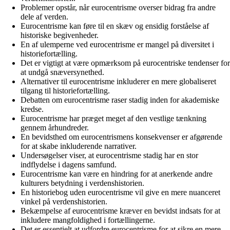
Problemer opstår, når eurocentrisme overser bidrag fra andre
dele af verden.
Eurocentrisme kan føre til en skæv og ensidig forståelse af
historiske begivenheder.
En af ulemperne ved eurocentrisme er mangel på diversitet i
historiefortælling.
Det er vigtigt at være opmærksom på eurocentriske tendenser for
at undgå snæversynethed.
Alternativer til eurocentrisme inkluderer en mere globaliseret
tilgang til historiefortælling.
Debatten om eurocentrisme raser stadig inden for akademiske
kredse.
Eurocentrisme har præget meget af den vestlige tænkning
gennem århundreder.
En bevidsthed om eurocentrismens konsekvenser er afgørende
for at skabe inkluderende narrativer.
Undersøgelser viser, at eurocentrisme stadig har en stor
indflydelse i dagens samfund.
Eurocentrisme kan være en hindring for at anerkende andre
kulturers betydning i verdenshistorien.
En historiebog uden eurocentrisme vil give en mere nuanceret
vinkel på verdenshistorien.
Bekæmpelse af eurocentrisme kræver en bevidst indsats for at
inkludere mangfoldighed i fortællingerne.
Det er essentielt at udfordre eurocentrisme for at sikre en mere