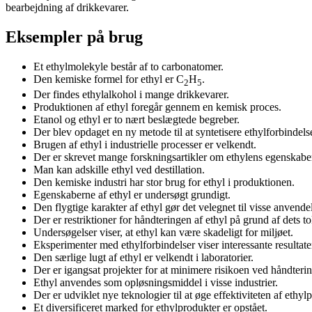
bearbejdning af drikkevarer.
Eksempler på brug
Et ethylmolekyle består af to carbonatomer.
Den kemiske formel for ethyl er C
H
.
2
5
Der findes ethylalkohol i mange drikkevarer.
Produktionen af ethyl foregår gennem en kemisk proces.
Etanol og ethyl er to nært beslægtede begreber.
Der blev opdaget en ny metode til at syntetisere ethylforbindelse
Brugen af ethyl i industrielle processer er velkendt.
Der er skrevet mange forskningsartikler om ethylens egenskabe
Man kan adskille ethyl ved destillation.
Den kemiske industri har stor brug for ethyl i produktionen.
Egenskaberne af ethyl er undersøgt grundigt.
Den flygtige karakter af ethyl gør det velegnet til visse anvendel
Der er restriktioner for håndteringen af ethyl på grund af dets tok
Undersøgelser viser, at ethyl kan være skadeligt for miljøet.
Eksperimenter med ethylforbindelser viser interessante resultate
Den særlige lugt af ethyl er velkendt i laboratorier.
Der er igangsat projekter for at minimere risikoen ved håndterin
Ethyl anvendes som opløsningsmiddel i visse industrier.
Der er udviklet nye teknologier til at øge effektiviteten af ethy
Et diversificeret marked for ethylprodukter er opstået.