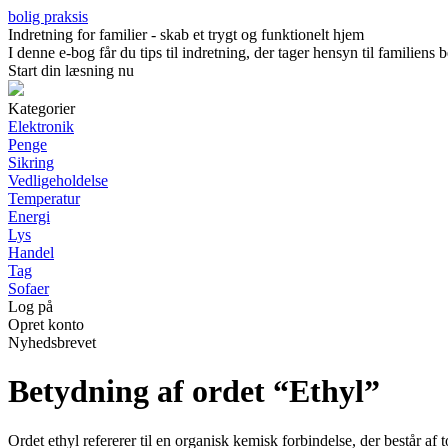
bolig praksis
Indretning for familier - skab et trygt og funktionelt hjem
I denne e-bog får du tips til indretning, der tager hensyn til familien
Start din læsning nu
Kategorier
Elektronik
Penge
Sikring
Vedligeholdelse
Temperatur
Energi
Lys
Handel
Tag
Sofaer
Log på
Opret konto
Nyhedsbrevet
Betydning af ordet “Ethyl”
Ordet ethyl refererer til en organisk kemisk forbindelse, der består 