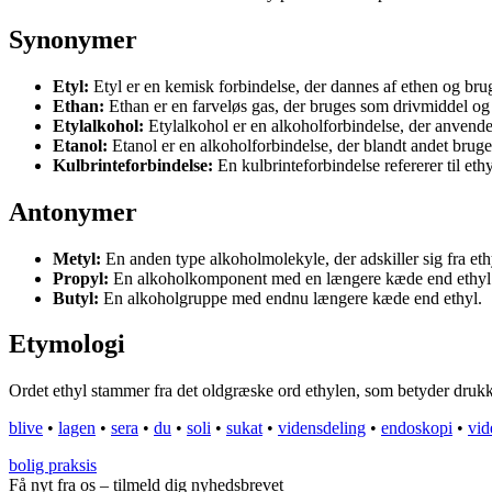
Synonymer
Etyl:
Etyl er en kemisk forbindelse, der dannes af ethen og brug
Ethan:
Ethan er en farveløs gas, der bruges som drivmiddel og 
Etylalkohol:
Etylalkohol er en alkoholforbindelse, der anvende
Etanol:
Etanol er en alkoholforbindelse, der blandt andet brug
Kulbrinteforbindelse:
En kulbrinteforbindelse refererer til eth
Antonymer
Metyl:
En anden type alkoholmolekyle, der adskiller sig fra eth
Propyl:
En alkoholkomponent med en længere kæde end ethyl
Butyl:
En alkoholgruppe med endnu længere kæde end ethyl.
Etymologi
Ordet ethyl stammer fra det oldgræske ord ethylen, som betyder drukken
blive
•
lagen
•
sera
•
du
•
soli
•
sukat
•
vidensdeling
•
endoskopi
•
vid
bolig praksis
Få nyt fra os – tilmeld dig nyhedsbrevet