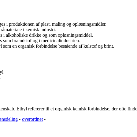
es i produktionen af plast, maling og opløsningsmidler.
råmateriale i kemisk industri.
s i alkoholiske drikke og som opløsningsmiddel.
es som brændstof og i medicinalindustrien.
yl som en organisk forbindelse bestående af kulstof og brint.
yl.
.
skab. Ethyl refererer til et organisk kemisk forbindelse, der ofte finde
ensdeling
•
overordnet
•