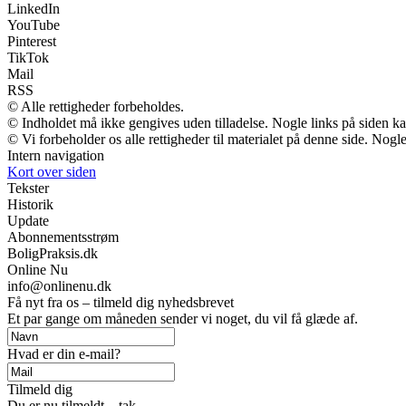
LinkedIn
YouTube
Pinterest
TikTok
Mail
RSS
© Alle rettigheder forbeholdes.
© Indholdet må ikke gengives uden tilladelse. Nogle links på siden 
© Vi forbeholder os alle rettigheder til materialet på denne side. Nog
Intern navigation
Kort over siden
Tekster
Historik
Update
Abonnementsstrøm
BoligPraksis.dk
Online Nu
info@onlinenu.dk
Få nyt fra os – tilmeld dig nyhedsbrevet
Et par gange om måneden sender vi noget, du vil få glæde af.
Hvad er din e-mail?
Tilmeld dig
Du er nu tilmeldt – tak