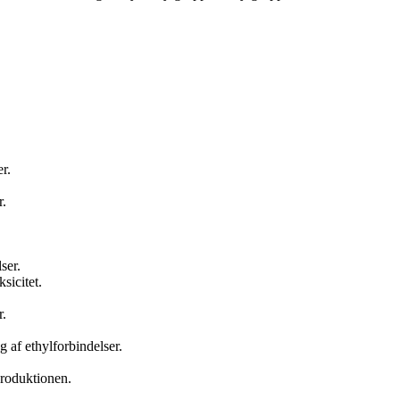
r.
r.
ser.
sicitet.
r.
g af ethylforbindelser.
lproduktionen.