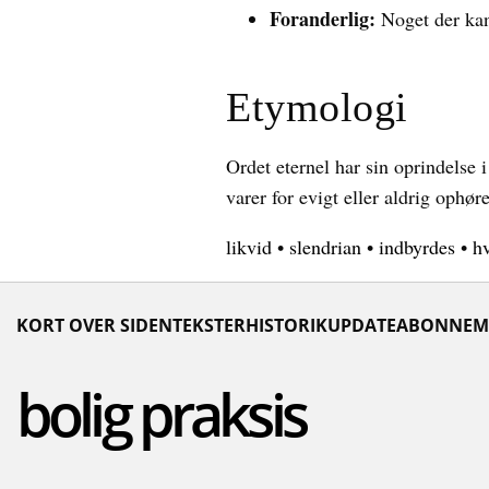
Foranderlig:
Noget der kan 
Etymologi
Ordet eternel har sin oprindelse i
varer for evigt eller aldrig ophøre
likvid
•
slendrian
•
indbyrdes
•
h
KORT OVER SIDEN
TEKSTER
HISTORIK
UPDATE
ABONNEM
bolig praksis