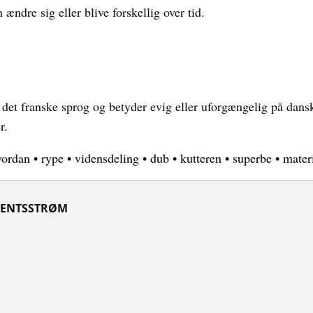
ændre sig eller blive forskellig over tid.
 det franske sprog og betyder evig eller uforgængelig på dansk.
r.
vordan
•
rype
•
vidensdeling
•
dub
•
kutteren
•
superbe
•
mater
ENTSSTRØM