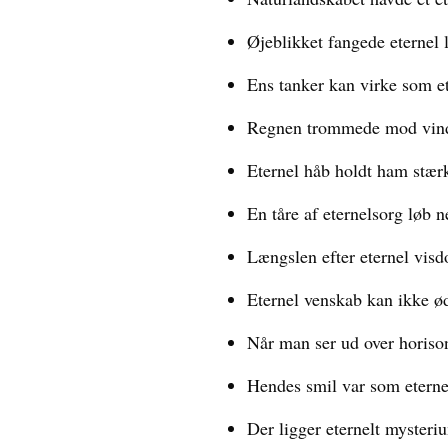
Øjeblikket fangede eternel 
Ens tanker kan virke som et
Regnen trommede mod vindu
Eternel håb holdt ham stærk
En tåre af eternelsorg løb 
Længslen efter eternel vis
Eternel venskab kan ikke ød
Når man ser ud over horison
Hendes smil var som etern
Der ligger eternelt mysteri