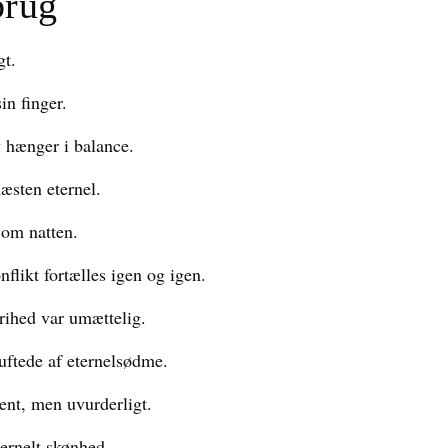
brug
gt.
in finger.
 hænger i balance.
næsten eternel.
 om natten.
flikt fortælles igen og igen.
frihed var umættelig.
uftede af eternelsødme.
dent, men uvurderligt.
ernelt skønhed.