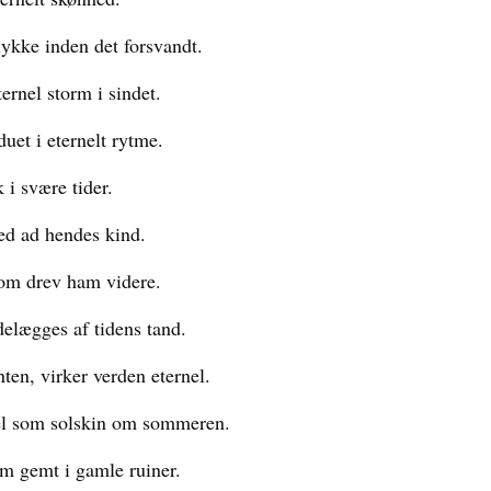
lykke inden det forsvandt.
ernel storm i sindet.
et i eternelt rytme.
 i svære tider.
ned ad hendes kind.
dom drev ham videre.
elægges af tidens tand.
ten, virker verden eternel.
el som solskin om sommeren.
um gemt i gamle ruiner.