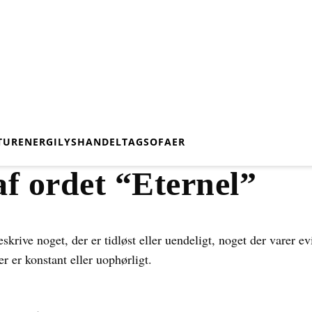
TUR
ENERGI
LYS
HANDEL
TAG
SOFAER
f ordet “Eternel”
eskrive noget, der er tidløst eller uendeligt, noget der varer ev
er er konstant eller uophørligt.