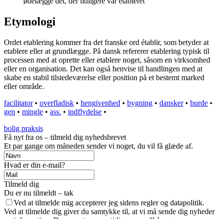
ødelægge det, der tidligere var etableret
Etymologi
Ordet etablering kommer fra det franske ord établir, som betyder at
etablere eller at grundlægge. På dansk refererer etablering typisk til
processen med at oprette eller etablere noget, såsom en virksomhed
eller en organisation. Det kan også henvise til handlingen med at
skabe en stabil tilstedeværelse eller position på et bestemt marked
eller område.
facilitator
•
overfladisk
•
hengivenhed
•
bygning
•
dansker
•
burde
•
gen
•
mingle
•
ass.
•
indflydelse
•
bolig praksis
Få nyt fra os – tilmeld dig nyhedsbrevet
Et par gange om måneden sender vi noget, du vil få glæde af.
Hvad er din e-mail?
Tilmeld dig
Du er nu tilmeldt – tak
Ved at tilmelde mig accepterer jeg sidens regler og datapolitik.
Ved at tilmelde dig giver du samtykke til, at vi må sende dig nyheder