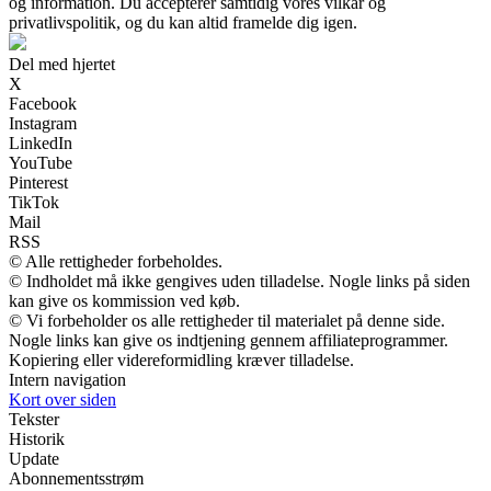
og information. Du accepterer samtidig vores vilkår og
privatlivspolitik, og du kan altid framelde dig igen.
Del med hjertet
X
Facebook
Instagram
LinkedIn
YouTube
Pinterest
TikTok
Mail
RSS
© Alle rettigheder forbeholdes.
© Indholdet må ikke gengives uden tilladelse. Nogle links på siden
kan give os kommission ved køb.
© Vi forbeholder os alle rettigheder til materialet på denne side.
Nogle links kan give os indtjening gennem affiliateprogrammer.
Kopiering eller videreformidling kræver tilladelse.
Intern navigation
Kort over siden
Tekster
Historik
Update
Abonnementsstrøm