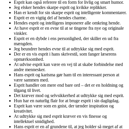
Esprit kan også referere til en form for livlig og smart humor.
Jeg elsker hendes skarpe esprit og kvikke replikker.
Han er kendt for sin skarpe esprit og intelligente kommentarer.
Esprit er en vigtig del af hendes charme.
Hendes esprit og intelligens imponerer alle omkring hende.
At have esprit er en evne til at se tingene fra nye og originale
vinkler.
Esprit er en dybde i ens personlighed, der skiller en ud fra
mængden.
Jeg beundrer hendes evne til at udtrykke sig med esprit.
Der er en vis esprit i hans skrivestil, som fanger læserens
opmærksomhed.
At udvise esprit kan være en vej til at skabe forbindelse med
andre mennesker.
Hans esprit og karisma gør ham til en interessant person at
være sammen med.
Esprit handler om mere end bare ord – det er en holdning og
tilgang til livet.
Det kræver mod og selvsikkerhed at udtrykke sig med esprit.
Hun har en naturlig flair for at bruge esprit i sin dagligdag.
Esprit kan være som en gnist, der tænder inspiration og
kreativitet.
At udtrykke sig med esprit kræver en vis finesse og
intellektuel smidighed.
Hans esprit er en af grundene til, at jeg holder så meget af at