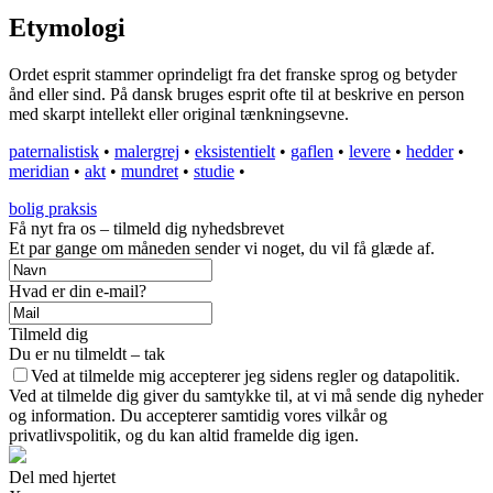
Etymologi
Ordet esprit stammer oprindeligt fra det franske sprog og betyder
ånd eller sind. På dansk bruges esprit ofte til at beskrive en person
med skarpt intellekt eller original tænkningsevne.
paternalistisk
•
malergrej
•
eksistentielt
•
gaflen
•
levere
•
hedder
•
meridian
•
akt
•
mundret
•
studie
•
bolig praksis
Få nyt fra os – tilmeld dig nyhedsbrevet
Et par gange om måneden sender vi noget, du vil få glæde af.
Hvad er din e-mail?
Tilmeld dig
Du er nu tilmeldt – tak
Ved at tilmelde mig accepterer jeg sidens regler og datapolitik.
Ved at tilmelde dig giver du samtykke til, at vi må sende dig nyheder
og information. Du accepterer samtidig vores vilkår og
privatlivspolitik, og du kan altid framelde dig igen.
Del med hjertet