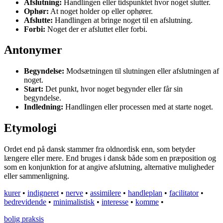
Afslutning:
Handlingen eller tidspunktet hvor noget slutter.
Ophør:
At noget holder op eller ophører.
Afslutte:
Handlingen at bringe noget til en afslutning.
Forbi:
Noget der er afsluttet eller forbi.
Antonymer
Begyndelse:
Modsætningen til slutningen eller afslutningen af
noget.
Start:
Det punkt, hvor noget begynder eller får sin
begyndelse.
Indledning:
Handlingen eller processen med at starte noget.
Etymologi
Ordet end på dansk stammer fra oldnordisk enn, som betyder
længere eller mere. End bruges i dansk både som en præposition og
som en konjunktion for at angive afslutning, alternative muligheder
eller sammenligning.
kurer
•
indigneret
•
nerve
•
assimilere
•
handleplan
•
facilitator
•
bedrevidende
•
minimalistisk
•
interesse
•
komme
•
bolig praksis